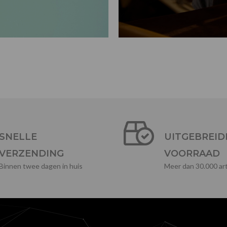
SNELLE
UITGEBREID
VERZENDING
VOORRAAD
Binnen twee dagen in huis
Meer dan 30.000 art