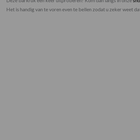
Deze barkruk een keer uitproberen? Kom dan langs in onze
sh
Het is handig van te voren even te bellen zodat u zeker weet 