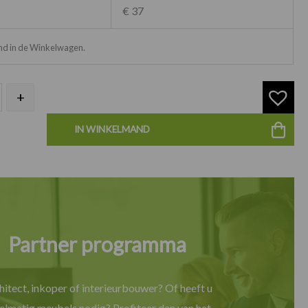
€ 37
ond in de Winkelwagen.
+
IN WINKELMAND
Partner programma
hitect, inkoper of interieurbouwer? Of heeft u
elmatig meubels nodig? Profiteer dan van het