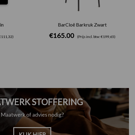
in
BarCloë Barkruk Zwart
€
165.00
: €111,32)
(Prijs incl. btw: €199,65)
TWERK STOFFERING
Maatwerk of advies nodig?
KLIK HIER