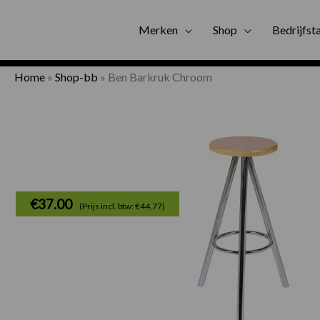
Gratis bezorgi
Merken
Shop
Bedrijfst
Home
»
Shop-bb
»
Ben Barkruk Chroom
€
37.00
(Prijs incl. btw: €44,77)