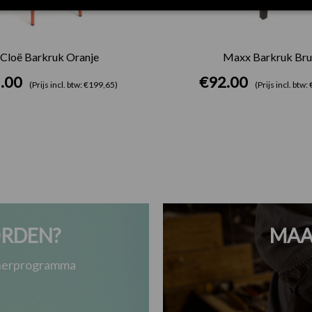
Cloë Barkruk Oranje
Maxx Barkruk Bru
.00
€
92.00
(Prijs incl. btw: €199,65)
(Prijs incl. btw
RDEN?
MAA
tnerprogramma