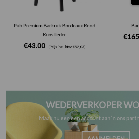
Pub Premium Barkruk Bordeaux Rood
Bar
Kunstleder
€
165
€
43.00
(Prijs incl. btw: €52,03)
WEDERVERKOPER WO
Maak nu een een account aan in ons par
AANMELDEN