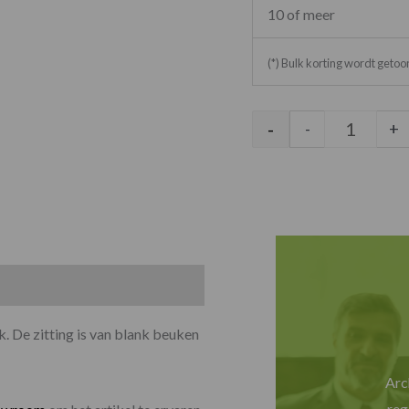
10 of meer
(*) Bulk korting wordt geto
-
-
+
k. De zitting is van blank beuken
Arc
reg