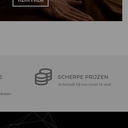
E
SCHERPE PRIJZEN
Je betaalt bij ons nooit te veel
ikelen