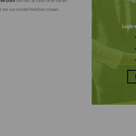
owroom
om het artikel te ervaren.
dat we uw model hebben staan.
Login 