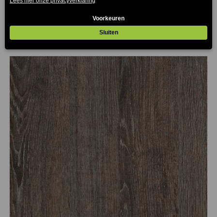
€
479.00
(Prijs incl. btw: €579,59)
Prijsklasse:
€30.25
tot
€82.50