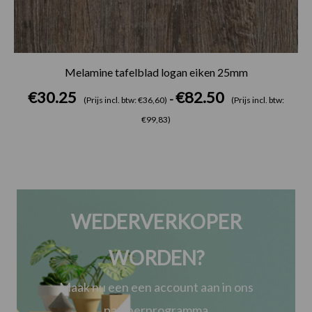
Melamine tafelblad logan eiken 25mm
€
30.25
€
82.50
-
(Prijs incl. btw: €36,60)
(Prijs incl. btw:
€99,83)
WEDERVERKOPER
WORDEN?
Maak nu een een account aan in ons
partnerprogramma