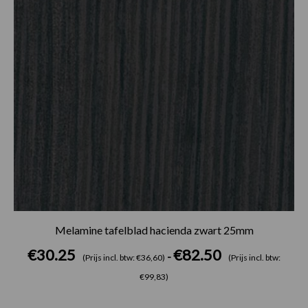
Melamine tafelblad hacienda zwart 25mm
€
30.25
€
82.50
-
(Prijs incl. btw: €36,60)
(Prijs incl. btw:
€99,83)