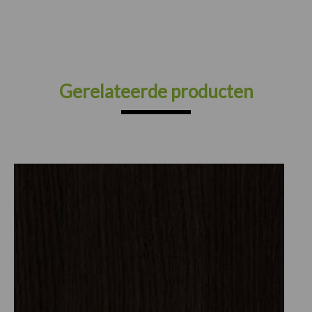
Gerelateerde producten
Prijsklasse:
€30.25
tot
€82.50