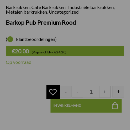
Barkrukken
,
Café Barkrukken
,
Industriële barkrukken
,
Barkop Pub Premiu
Metalen barkrukken
,
Uncategorized
Barkop Pub Premium Rood
(
klantbeoordelingen)
0
€
20.00
(Prijs incl. btw: €24,20)
Op voorraad
-
+
-
+
IN WINKELMAND