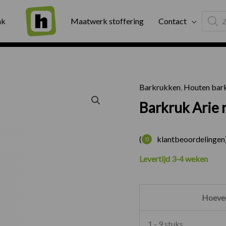
Produc
ng
Binnen twee werkdagen geleverd
Exter
ak
Maatwerk stoffering
Contact
search
Barkrukken
,
Houten bar
Barkruk 
Barkruk Arie 
(
klantbeoordelingen
0
Levertijd 3-4 weken
Hoevee
1 - 9 stuks