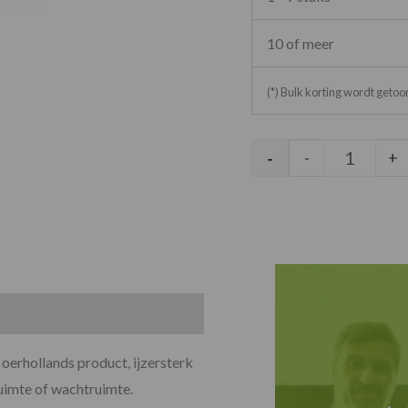
10 of meer
(*) Bulk korting wordt geto
-
-
+
n oerhollands product, ijzersterk
uimte of wachtruimte.