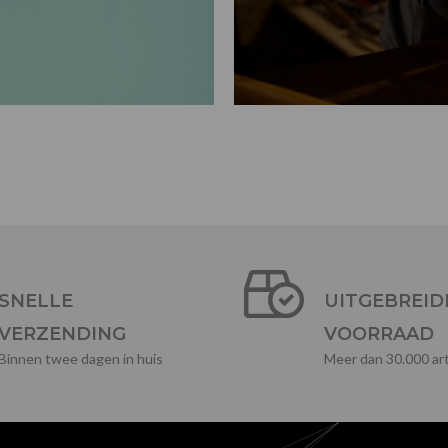
SNELLE
UITGEBREID
VERZENDING
VOORRAAD
Binnen twee dagen in huis
Meer dan 30.000 art