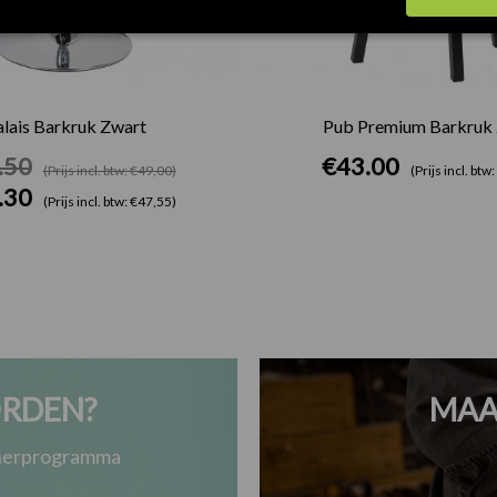
lais Barkruk Zwart
Pub Premium Barkruk
.50
€
43.00
(Prijs incl. btw: €49,00)
(Prijs incl. btw
.30
(Prijs incl. btw: €47,55)
RDEN?
MAA
tnerprogramma