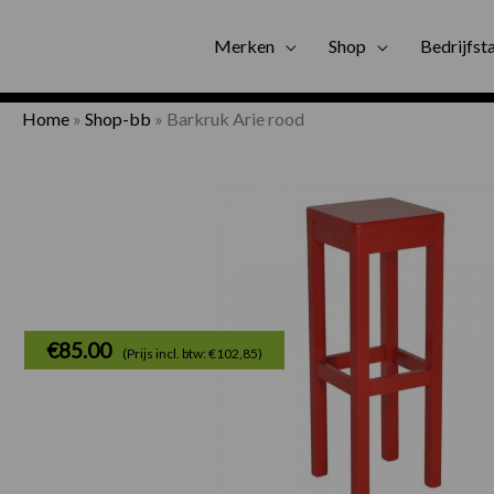
Gratis bezorgi
Merken
Shop
Bedrijfst
Home
»
Shop-bb
»
Barkruk Arie rood
€
85.00
(Prijs incl. btw: €102,85)