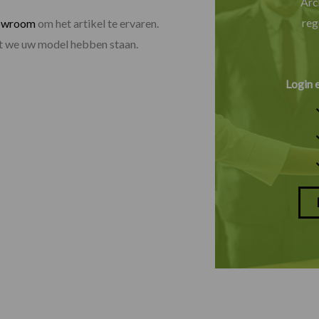
Arc
reg
owroom
om het artikel te ervaren.
dat we uw model hebben staan.
Login 