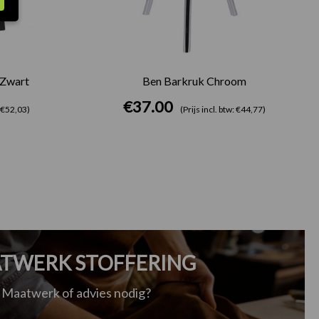
 Zwart
Ben Barkruk Chroom
€
37.00
: €52,03)
(Prijs incl. btw: €44,77)
TWERK STOFFERING
Maatwerk of advies nodig?