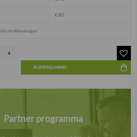
€ 85
ond in de Winkelwagen.
+
IN WINKELMAND
Partner programma