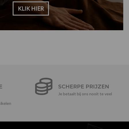
KLIK HIER
E
SCHERPE PRIJZEN
Je betaalt bij ons nooit te veel
ikelen