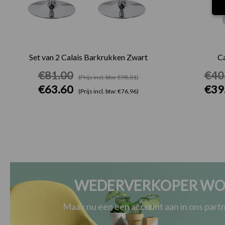
Set van 2 Calais Barkrukken Zwart
Ca
€
81.00
€
40
(Prijs incl. btw: €98,01)
€
63.60
€
39
(Prijs incl. btw: €76,96)
WEDERVERKOPER WO
Maak nu een een account aan in ons par