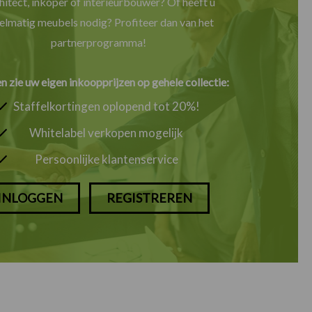
hitect, inkoper of interieurbouwer? Of heeft u
elmatig meubels nodig? Profiteer dan van het
partnerprogramma!
en zie uw eigen inkoopprijzen op gehele collectie:
Staffelkortingen oplopend tot 20%!
Whitelabel verkopen mogelijk
Persoonlijke klantenservice
INLOGGEN
REGISTREREN