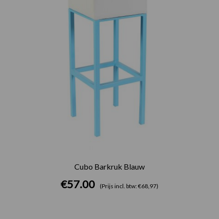
Cubo Barkruk Blauw
€
57.00
(Prijs incl. btw: €68,97)