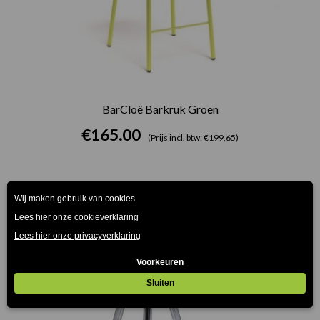
BarCloë Barkruk Groen
€
165.00
(Prijs incl. btw: €199,65)