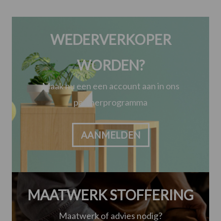
WEDERVERKOPER
WORDEN?
Maak nu een een account aan in ons
partnerprogramma
AANMELDEN
MAATWERK STOFFERING
Maatwerk of advies nodig?