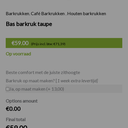
Barkrukken
,
Café Barkrukken
,
Houten barkrukken
Bas barkruk taupe 
Bas barkruk taupe
€
59.00
(Prijs incl. btw: €71,39)
Op voorraad
Beste comfort met de juiste zithoogte
Barkruk op maat maken? [
1 week extra levertijd]
Ja, op maat maken (+ 13,00)
Options amount
€0.00
Final total
€
59.00