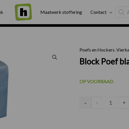
Produc
ng
Binnen twee werkdagen geleverd
Exter
ak
Maatwerk stoffering
Contact
search
Poefs en Hockers
,
Vierka
Block Po
Block Poef b
OP VOORRAAD
-
-
+