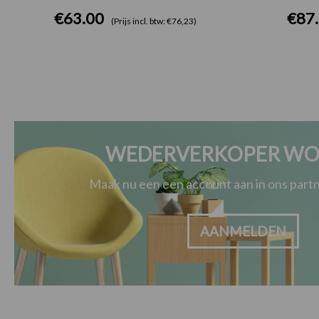
€
63.00
€
87
(Prijs incl. btw: €76,23)
WEDERVERKOPER WO
Maak nu een een account aan in ons par
AANMELDEN