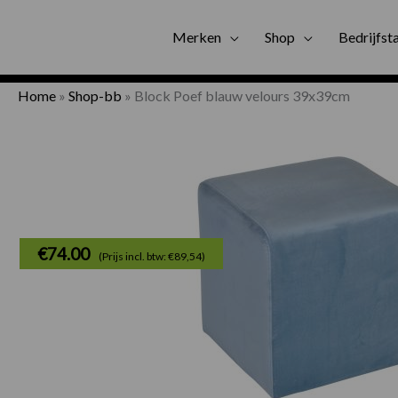
Gratis bezorgi
Merken
Shop
Bedrijfst
Home
»
Shop-bb
»
Block Poef blauw velours 39x39cm
€
74.00
(Prijs incl. btw: €89,54)