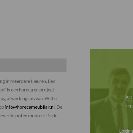
ing in meerdere kleuren. Een
ef is een horeca en project
Arc
hoog afwerkingsniveau. Wilt u
reg
 op
info@horecameubilair.nl
. De
leverde poten monteert is de
Login 