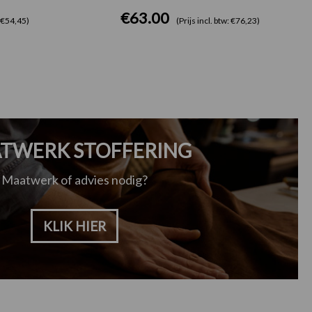
€
63.00
: €54,45)
(Prijs incl. btw: €76,23)
TWERK STOFFERING
Maatwerk of advies nodig?
KLIK HIER