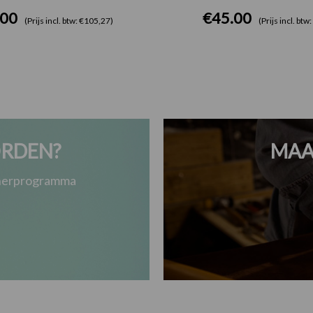
.00
€
45.00
(Prijs incl. btw: €105,27)
(Prijs incl. btw
RDEN?
MAA
tnerprogramma