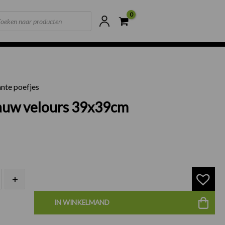
ts
ne voorraad
Scherpste prijzen van NL
nte poefjes
ef blauw velours 39x39cm aantal
lauw velours 39x39cm
+
IN WINKELMAND