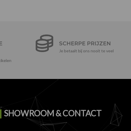
E
SCHERPE PRIJZEN
Je betaalt bij ons nooit te veel
ikelen
SHOWROOM & CONTACT