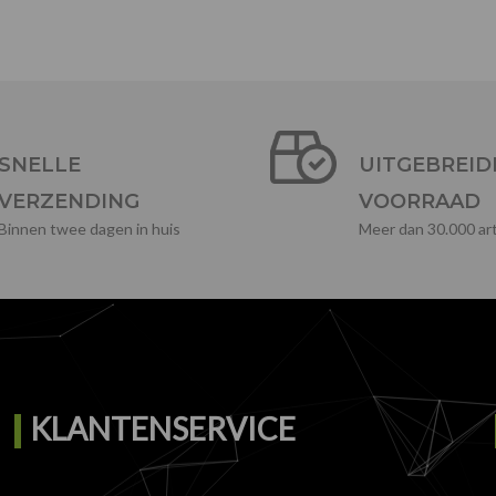
SNELLE
UITGEBREID
VERZENDING
VOORRAAD
Binnen twee dagen in huis
Meer dan 30.000 art
KLANTENSERVICE