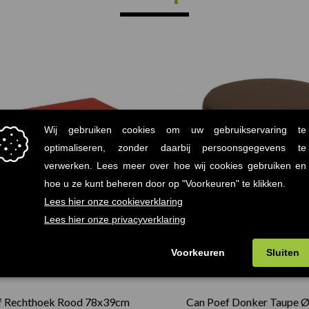
f Rechthoek Rood 78x39cm
Can Poef Donker Taupe 