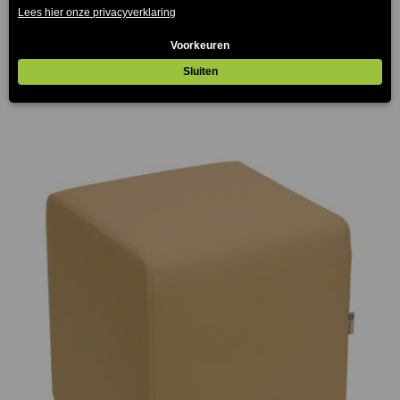
Block Poef Licht Bruin 39x39cm
€
63.00
(Prijs incl. btw: €76,23)