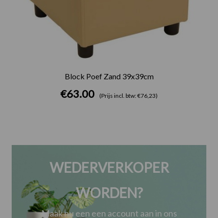
Block Poef Zand 39x39cm
€
63.00
(Prijs incl. btw: €76,23)
WEDERVERKOPER
WORDEN?
Maak nu een een account aan in ons