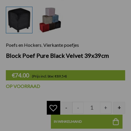
Poefs en Hockers
,
Vierkante poefjes
Block Poef Pure Bl
Block Poef Pure Black Velvet 39x39cm
€
74.00
(Prijs incl. btw: €89,54)
OP VOORRAAD
-
+
-
+
IN WINKELMAND