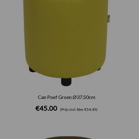
Can Poef Groen Ø37,50cm
€
45.00
(Prijs incl. btw: €54,45)