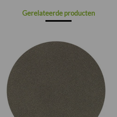
Gerelateerde producten
Prijsklasse:
€75.00
tot
€165.00