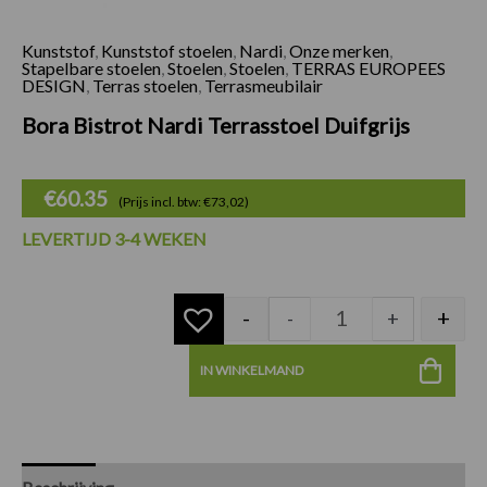
Kunststof
,
Kunststof stoelen
,
Nardi
,
Onze merken
,
Bora Bistrot Nardi 
Stapelbare stoelen
,
Stoelen
,
Stoelen
,
TERRAS EUROPEES
DESIGN
,
Terras stoelen
,
Terrasmeubilair
Bora Bistrot Nardi Terrasstoel Duifgrijs
€
60.35
(Prijs incl. btw: €73,02)
LEVERTIJD 3-4 WEKEN
-
+
-
+
IN WINKELMAND