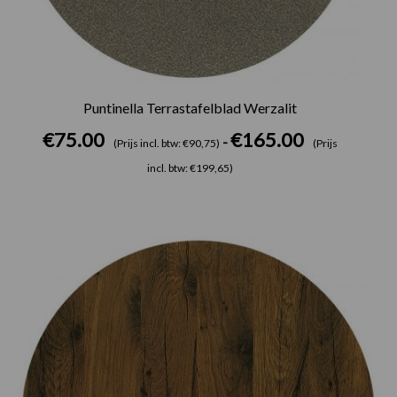
Puntinella Terrastafelblad Werzalit
€
75.00
€
165.00
-
(Prijs incl. btw: €90,75)
(Prijs
incl. btw: €199,65)
Prijsklasse:
€75.00
tot
€165.00