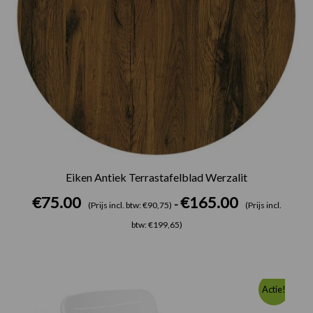
Eiken Antiek Terrastafelblad Werzalit
€
75.00
€
165.00
-
(Prijs incl. btw: €90,75)
(Prijs incl.
btw: €199,65)
Oorspronkelijke
Huidige
Actie!
prijs
prijs
was:
is: