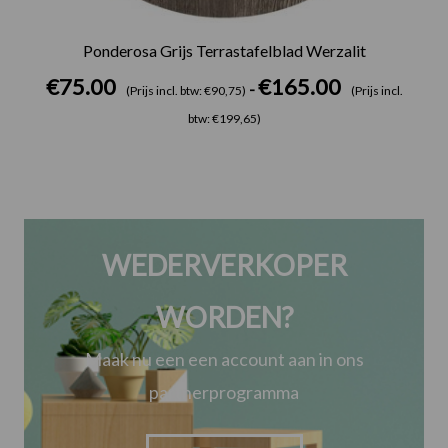
Ponderosa Grijs Terrastafelblad Werzalit
€
75.00
€
165.00
-
(Prijs incl. btw: €90,75)
(Prijs incl.
btw: €199,65)
WEDERVERKOPER
WORDEN?
Maak nu een een account aan in ons
partnerprogramma