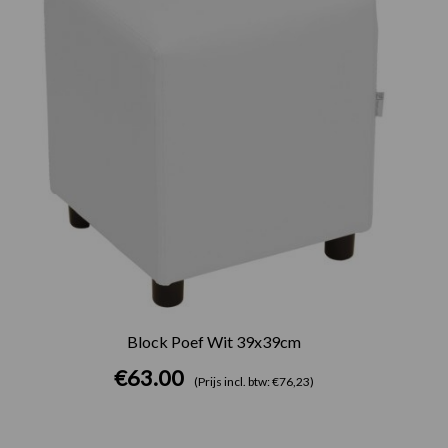
Block Poef Wit 39x39cm
€
63.00
(Prijs incl. btw: €76,23)