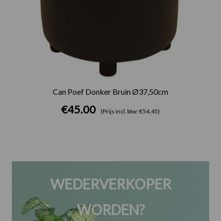
Can Poef Donker Bruin Ø37,50cm
€
45.00
(Prijs incl. btw: €54,45)
WEDERVERKOPER
WORDEN?