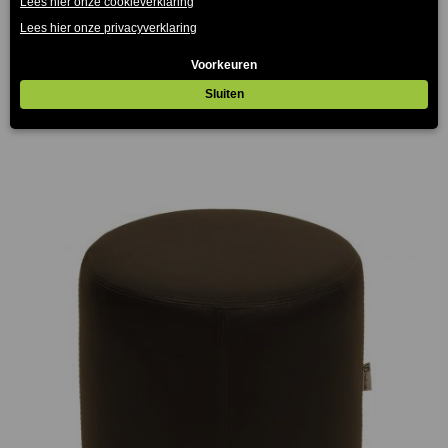
Can Poef Antraciet Grijs Ø37,50cm
€
45.00
(Prijs incl. btw: €54,45)