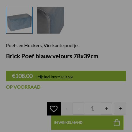
Poefs en Hockers
,
Vierkante poefjes
Brick Poef blauw v
Brick Poef blauw velours 78x39cm
€
108.00
(Prijs incl. btw: €130,68)
OP VOORRAAD
-
+
-
+
IN WINKELMAND