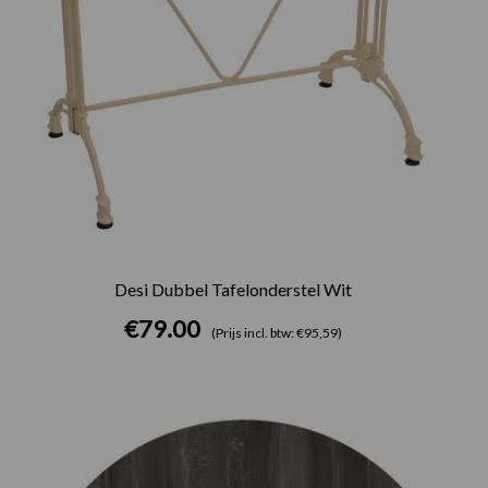
Desi Dubbel Tafelonderstel Wit
€
79.00
(Prijs incl. btw: €95,59)
Prijsklasse:
€75.00
tot
€165.00