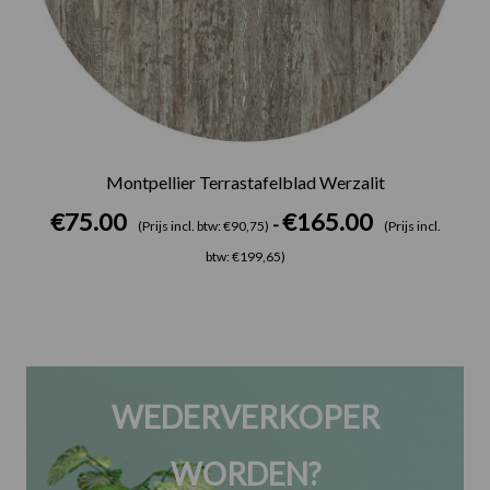
Montpellier Terrastafelblad Werzalit
€
75.00
€
165.00
-
(Prijs incl. btw: €90,75)
(Prijs incl.
btw: €199,65)
WEDERVERKOPER
WORDEN?