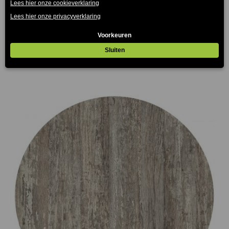
Zwart Terrastafelblad Werzalit
€
75.00
€
165.00
-
(Prijs incl. btw: €90,75)
(Prijs
incl. btw: €199,65)
Prijsklasse:
€75.00
tot
€165.00