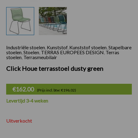
Industriële stoelen
,
Kunststof
,
Kunststof stoelen
,
Stapelbare
stoelen
,
Stoelen
,
TERRAS EUROPEES DESIGN
,
Terras
stoelen
,
Terrasmeubilair
Click Houe terrasstoel dusty green
€
162.00
(Prijs incl. btw: €196,02)
Levertijd 3-4 weken
Uitverkocht