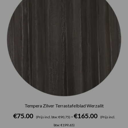
Tempera Zilver Terrastafelblad Werzalit
€
75.00
€
165.00
-
(Prijs incl. btw: €90,75)
(Prijs incl.
btw: €199,65)