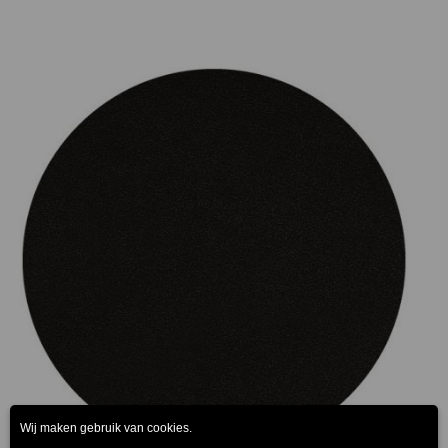
Prijsklasse:
€75.00
tot
€165.00