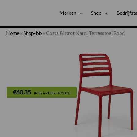
Gratis bezorgi
Merken
Shop
Bedrijfst
Home
»
Shop-bb
»
Costa Bistrot Nardi Terrasstoel Rood
€
60.35
(Prijs incl. btw: €73,02)