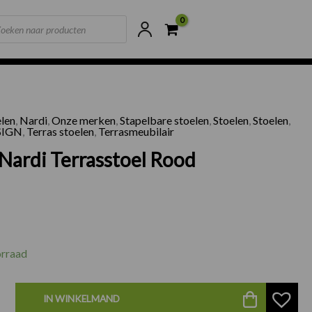
ts
ne voorraad
Scherpste prijzen van NL
elen
,
Nardi
,
Onze merken
,
Stapelbare stoelen
,
Stoelen
,
Stoelen
,
SIGN
,
Terras stoelen
,
Terrasmeubilair
 Nardi Terrasstoel Rood
rraad
IN WINKELMAND