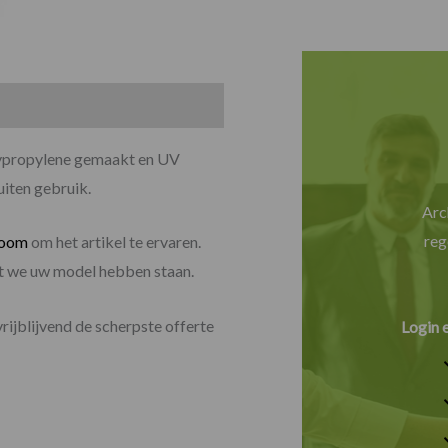
olypropylene gemaakt en UV
uiten gebruik.
Arc
reg
room
om het artikel te ervaren.
dat we uw model hebben staan.
vrijblijvend de scherpste offerte
Login 