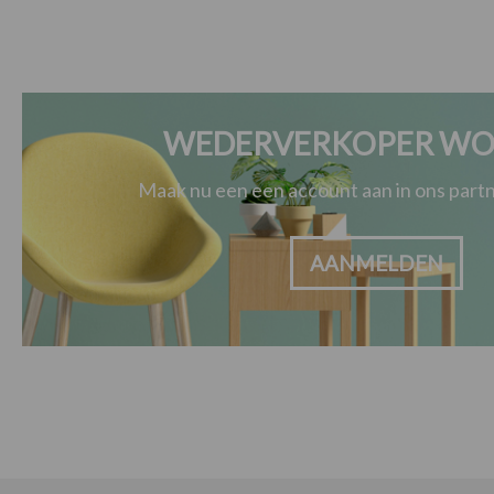
WEDERVERKOPER WO
Maak nu een een account aan in ons par
AANMELDEN