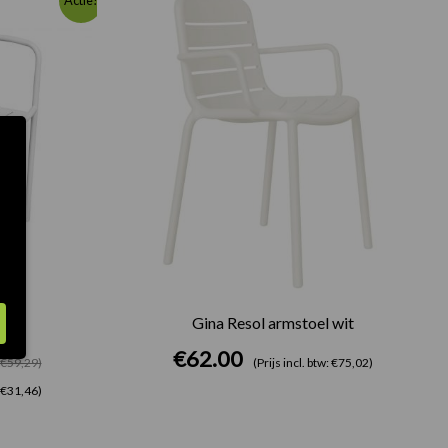
Actie!
prijs
prijs
was:
is:
€49.00.
€26.00.
 Wit
Gina Resol armstoel wit
€
62.00
: €59,29)
(Prijs incl. btw: €75,02)
: €31,46)