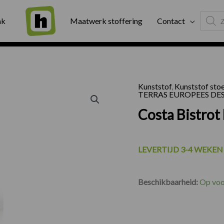
Produc
ng
Binnen twee werkdagen geleverd
Exter
ak
Maatwerk stoffering
Contact
search
Kunststof
,
Kunststof sto
TERRAS EUROPEES DE
Costa Bistrot
LEVERTIJD 3-4 WEKEN
Beschikbaarheid:
Op voo