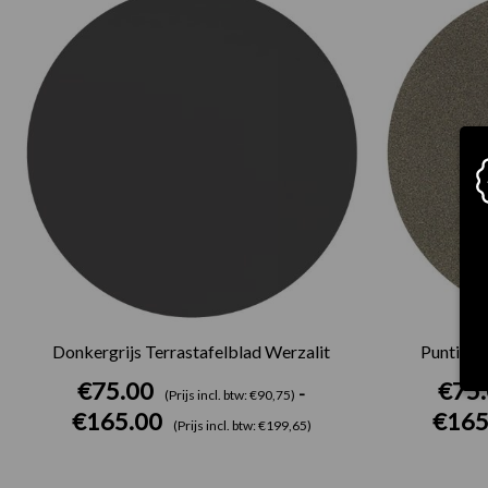
€75.00
tot
€165.00
Donkergrijs Terrastafelblad Werzalit
Puntinell
€
75.00
€
75
-
(Prijs incl. btw: €90,75)
€
165.00
€
165
(Prijs incl. btw: €199,65)