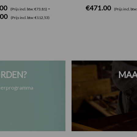
.00
€
471.00
-
(Prijs incl. btw: €73,81)
(Prijs incl. bt
.00
(Prijs incl. btw: €112,53)
RDEN?
MAA
tnerprogramma