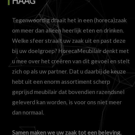
HAAG
Tegenwoordig draait het in een (horeca)zaak
om meer dan alleen heerlijk eten en drinken.
Welke sfeer straalt uw zaak uit en past deze
bij uw doelgroep? HorecaMeubilair denkt met
u mee over het creëren van dit gevoel en stelt
zich op als uw partner. Dat u daarbij de keuze
hebt uit een enorm assortiment scherp
geprijsd meubilair dat bovendien razendsnel
geleverd kan worden, is voor ons niet meer
dan normaal.
Samen maken we uw zaak tot een beleving.