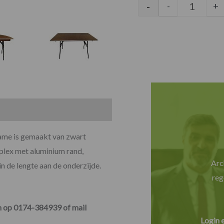
Drenthe 
-
-
+
rame is gemaakt van zwart
iplex met aluminium rand,
Arc
n de lengte aan de onderzijde.
reg
en op 0174-384939 of mail
Login 