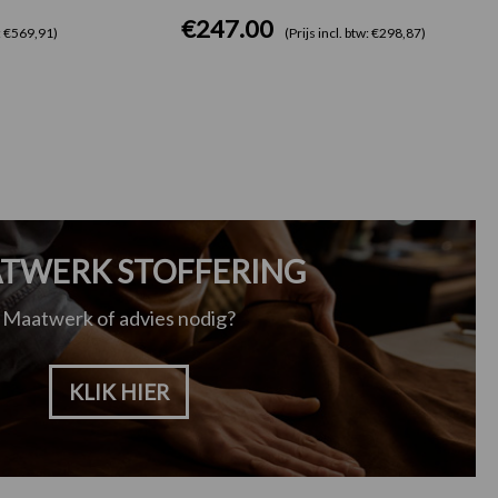
€
247.00
w: €569,91)
(Prijs incl. btw: €298,87)
TWERK STOFFERING
Maatwerk of advies nodig?
KLIK HIER