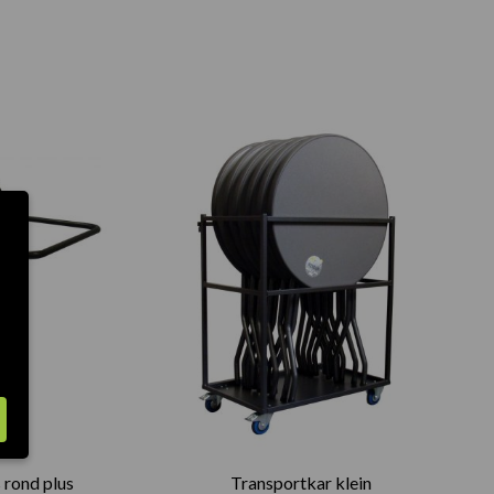
 rond plus
Transportkar klein