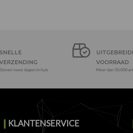
SNELLE
UITGEBREID
VERZENDING
VOORRAAD
Binnen twee dagen in huis
Meer dan 30.000 art
KLANTENSERVICE