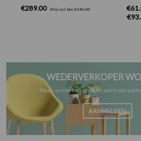
€
289.00
€
61
(Prijs incl. btw: €349,69)
€
93
WEDERVERKOPER WO
Maak nu een een account aan in ons par
AANMELDEN