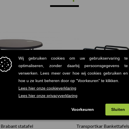
Prijsklasse:
€61.00
tot
€93.00
Brabant statafel
Transportkar Bankettafels