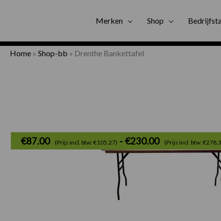
Gratis bezorgi
Merken
Shop
Bedrijfst
Home
»
Shop-bb
»
Drenthe Bankettafel
€
87.00
-
€
230.00
(Prijs incl. btw: €105,27)
(Prijs incl. btw: €278,