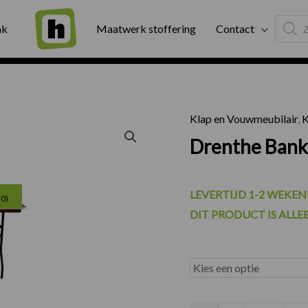
Produc
ng
Binnen twee werkdagen geleverd
Exter
ak
Maatwerk stoffering
Contact
search
Klap en Vouwmeubilair
,
K
Drenthe Bank
Prijsklasse:
LEVERTIJD 1-2 WEKEN
30)
DIT PRODUCT IS ALLE
€87.00
tot
€230.00