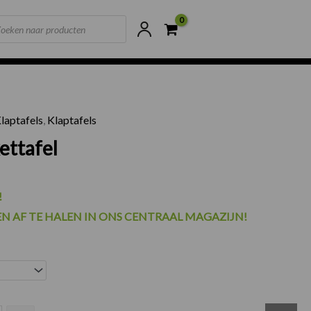
ts
ne voorraad
Scherpste prijzen van NL
laptafels
,
Klaptafels
ettafel
!
EN AF TE HALEN IN ONS CENTRAAL MAGAZIJN!