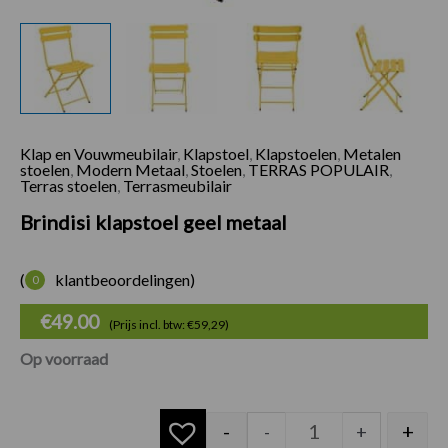
Klap en Vouwmeubilair
,
Klapstoel
,
Klapstoelen
,
Metalen
Brindisi klapstoel 
stoelen
,
Modern Metaal
,
Stoelen
,
TERRAS POPULAIR
,
Terras stoelen
,
Terrasmeubilair
Brindisi klapstoel geel metaal
(
klantbeoordelingen)
0
€
49.00
(Prijs incl. btw: €59,29)
Op voorraad
-
+
-
+