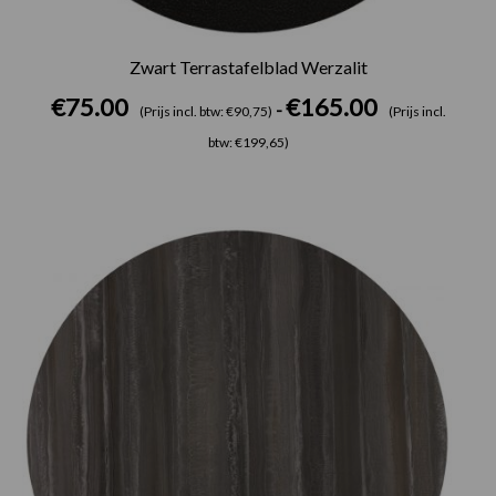
Zwart Terrastafelblad Werzalit
€
75.00
€
165.00
-
(Prijs incl. btw: €90,75)
(Prijs incl.
btw: €199,65)
Prijsklasse:
€75.00
tot
€165.00