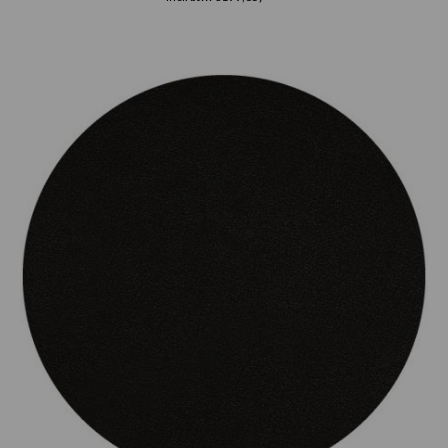
Prijsklasse:
€75.00
tot
€165.00