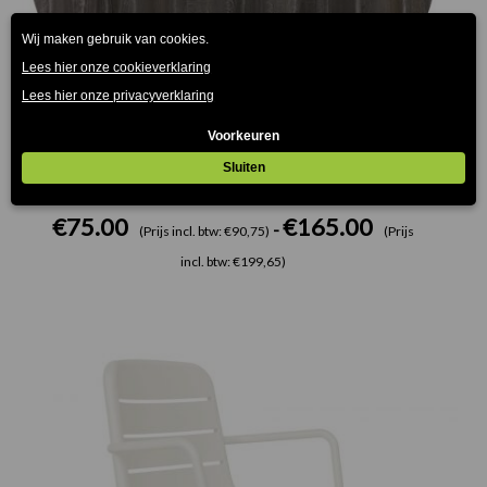
Tempera Zilver Terrastafelblad Werzalit
€
75.00
€
165.00
-
(Prijs incl. btw: €90,75)
(Prijs
incl. btw: €199,65)