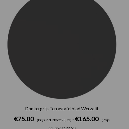
tot
€165.00
Donkergrijs Terrastafelblad Werzalit
€
75.00
€
165.00
-
(Prijs incl. btw: €90,75)
(Prijs
incl. btw: €199,65)