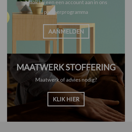
Maak nu een een account aan in ons
partnerprogramma
AANMELDEN
MAATWERK STOFFERING
Maatwerk of advies nodig?
KLIK HIER