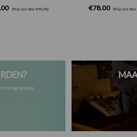
.00
€
78.00
(Prijs incl. btw: €94,38)
(Prijs incl. btw
RDEN?
MAA
tnerprogramma