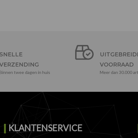
SNELLE
UITGEBREID
VERZENDING
VOORRAAD
Binnen twee dagen in huis
Meer dan 30.000 art
KLANTENSERVICE