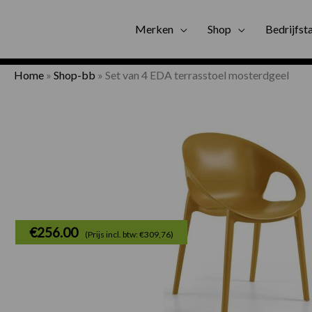
Gratis bezorgi
Merken
Shop
Bedrijfst
Home
»
Shop-bb
»
Set van 4 EDA terrasstoel mosterdgeel
€
256.00
(Prijs incl. btw: €309,76)