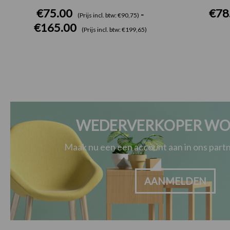
€
75.00
€
78
-
(Prijs incl. btw: €90,75)
€
165.00
(Prijs incl. btw: €199,65)
WEDERVERKOPER WO
Maak nu een een account aan in ons par
AANMELDEN