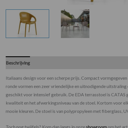
Beschrijving
Specificaties
Beoordelingen (0)
Italiaans design voor een scherpe prijs. Compact vormgegeven s
ronde vormen een zeer vriendelijke en uitnodigende uitstraling 
geschikt voor intensief gebruik. De EDA terrasstoel is CATAS g
kwaliteit en het afwerkingsniveau van de stoel. Kortom voor elk 
mooie kleuren. De stoel is van polypropyleen met fiberglass, U
Toch nog twijfels? Kom dan langs in onze
showroom
om het arti