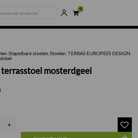
ts
ne voorraad
Scherpste prijzen van NL
elen
,
Stapelbare stoelen
,
Stoelen
,
TERRAS EUROPEES DESIGN
,
4 EDA terrasstoel mosterdgeel aantal
bilair
 terrasstoel mosterdgeel
)
+