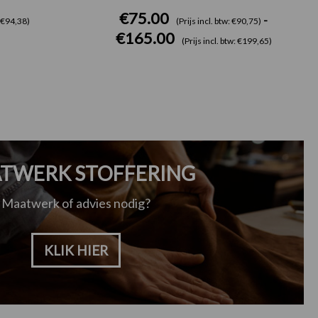
€
75.00
-
: €94,38)
(Prijs incl. btw: €90,75)
€
165.00
(Prijs incl. btw: €199,65)
TWERK STOFFERING
Maatwerk of advies nodig?
KLIK HIER