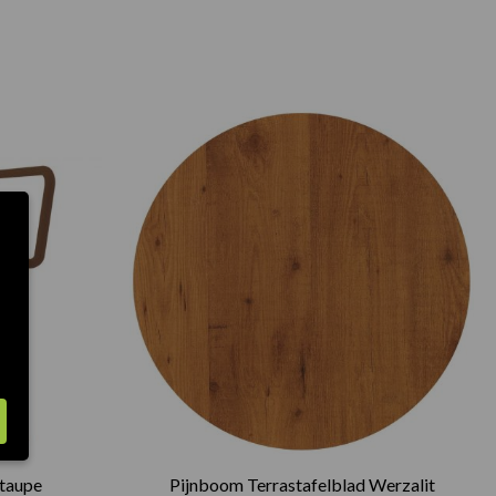
Prijsklasse
€75.00
tot
€165.00
 taupe
Pijnboom Terrastafelblad Werzalit