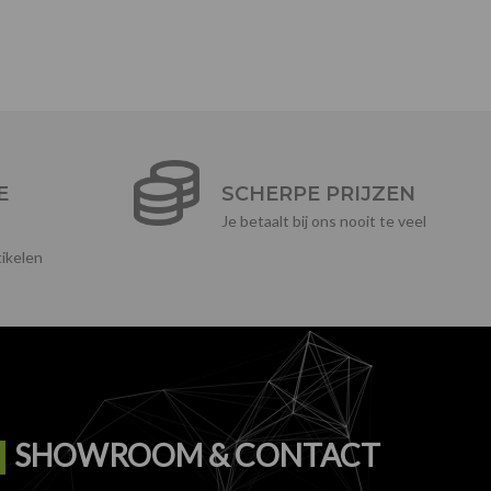
E
SCHERPE PRIJZEN
Je betaalt bij ons nooit te veel
ikelen
SHOWROOM & CONTACT