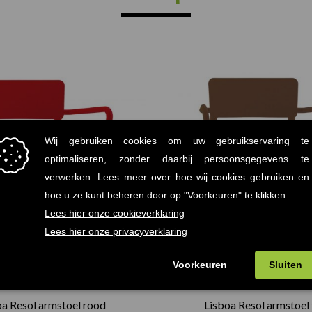
oa Resol armstoel rood
Lisboa Resol armstoel