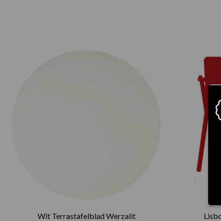
Prijsklasse:
€75.00
tot
€165.00
Wit Terrastafelblad Werzalit
Lisb