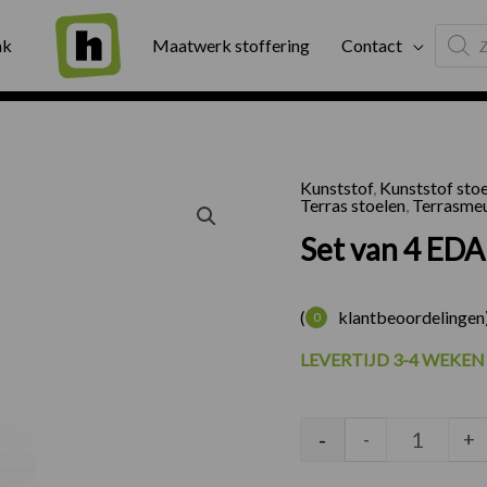
Produc
ng
Binnen twee werkdagen geleverd
Exter
ak
Maatwerk stoffering
Contact
search
Kunststof
,
Kunststof sto
Set van 
Terras stoelen
,
Terrasmeu
Set van 4 EDA
(
klantbeoordelingen
0
LEVERTIJD 3-4 WEKEN
-
-
+