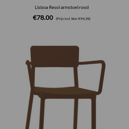
Lisboa Resol armstoel rood
€
78.00
(Prijs incl. btw: €94,38)