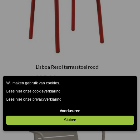
Lisboa Resol terrasstoel rood
€
85.00
(Prijs incl. btw: €102,85)