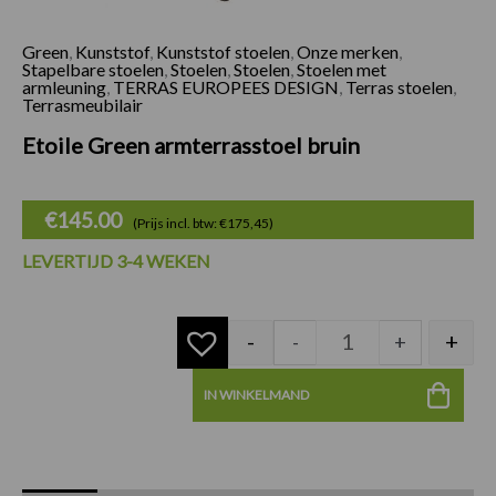
Green
,
Kunststof
,
Kunststof stoelen
,
Onze merken
,
Etoile Green armter
Stapelbare stoelen
,
Stoelen
,
Stoelen
,
Stoelen met
armleuning
,
TERRAS EUROPEES DESIGN
,
Terras stoelen
,
Terrasmeubilair
Etoile Green armterrasstoel bruin
€
145.00
(Prijs incl. btw: €175,45)
LEVERTIJD 3-4 WEKEN
-
+
-
+
IN WINKELMAND