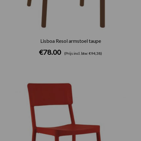
Lisboa Resol armstoel taupe
€
78.00
(Prijs incl. btw: €94,38)