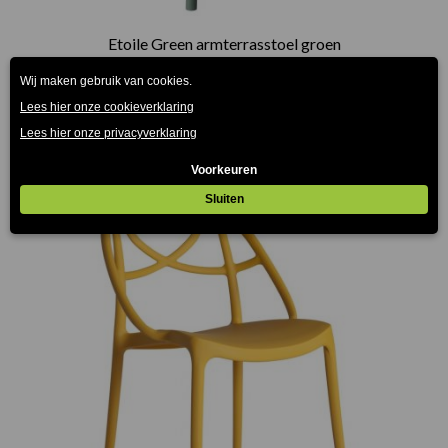
Etoile Green armterrasstoel groen
€
145.00
(Prijs incl. btw: €175,45)