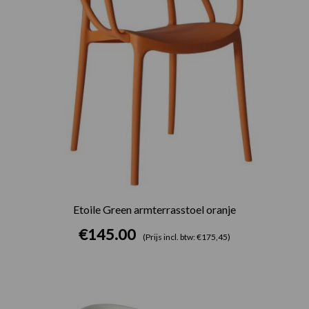
Etoile Green armterrasstoel oranje
€
145.00
(Prijs incl. btw: €175,45)