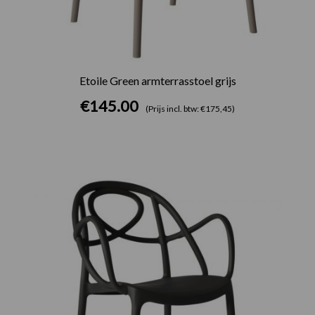
Etoile Green armterrasstoel grijs
€
145.00
(Prijs incl. btw: €175,45)