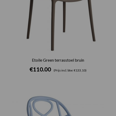
Etoile Green terrasstoel bruin
€
110.00
(Prijs incl. btw: €133,10)