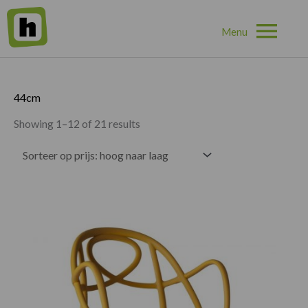
Hoo
Home
»
44cm
44cm
Showing 1–12 of 21 results