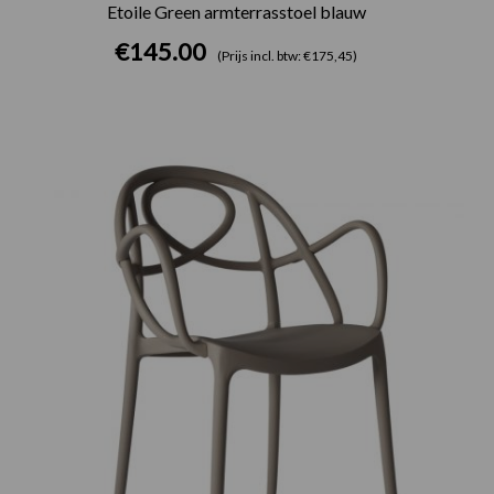
Etoile Green armterrasstoel blauw
€
145.00
(Prijs incl. btw: €175,45)