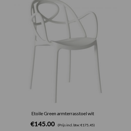
Etoile Green armterrasstoel wit
€
145.00
(Prijs incl. btw: €175,45)