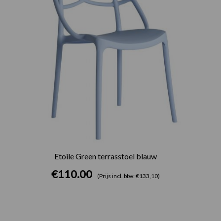
Etoile Green terrasstoel blauw
€
110.00
(Prijs incl. btw: €133,10)