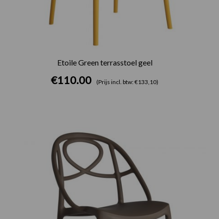
Etoile Green terrasstoel geel
€
110.00
(Prijs incl. btw: €133,10)