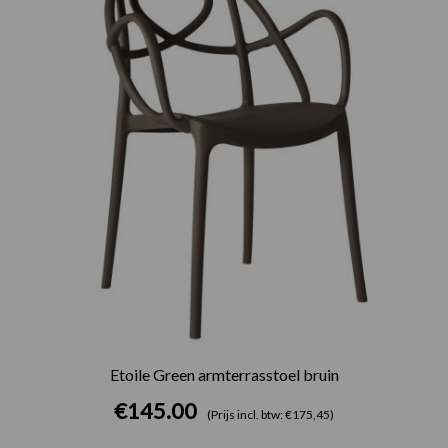
Etoile Green armterrasstoel bruin
€
145.00
(Prijs incl. btw: €175,45)