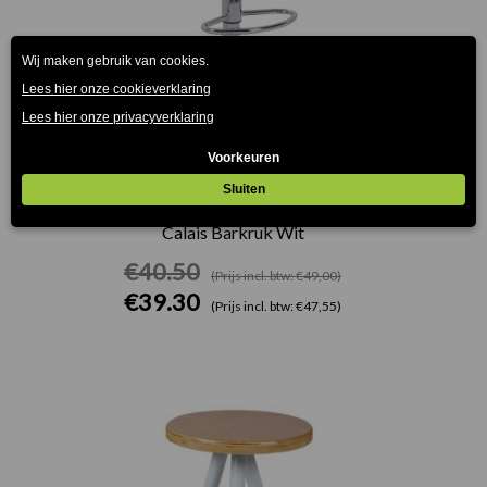
Calais Barkruk Wit
€
40.50
(Prijs incl. btw: €49,00)
€
39.30
(Prijs incl. btw: €47,55)