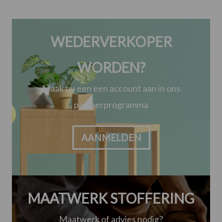
WEDERVERKOPER
WORDEN?
Maak nu een een account aan in ons
partnerprogramma
AANMELDEN
MAATWERK STOFFERING
Maatwerk of advies nodig?