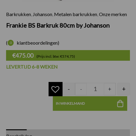
Barkrukken
,
Johanson
,
Metalen barkrukken
,
Onze merken
Frankie BS Barkruk
Frankie BS Barkruk 80cm by Johanson
(
klantbeoordelingen)
0
€
475.00
(Prijs incl. btw: €574,75)
LEVERTIJD 6-8 WEKEN
-
+
-
+
IN WINKELMAND