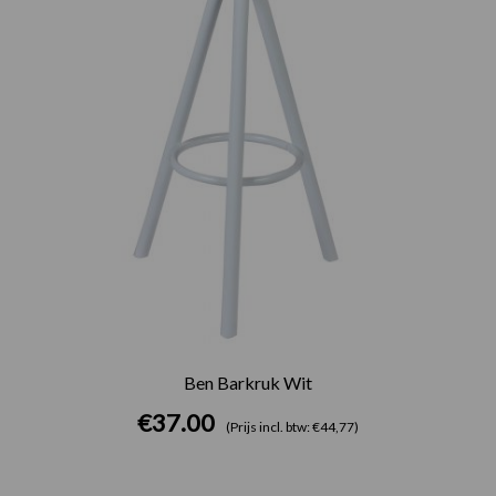
Ben Barkruk Wit
€
37.00
(Prijs incl. btw: €44,77)