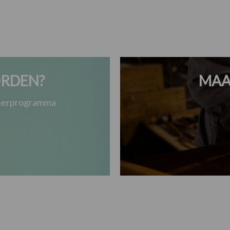
RDEN?
MAA
tnerprogramma