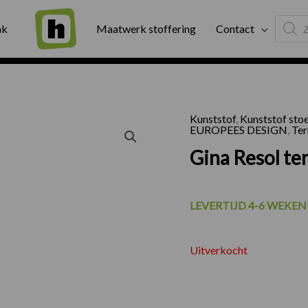
Produc
ng
Binnen twee werkdagen geleverd
Exter
ak
Maatwerk stoffering
Contact
search
Kunststof
,
Kunststof sto
EUROPEES DESIGN
,
Ter
Gina Resol te
LEVERTIJD 4-6 WEKE
Uitverkocht