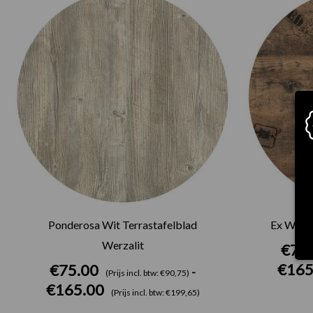
€75.00
tot
€165.00
Ponderosa Wit Terrastafelblad
Ex Works
Werzalit
€
75
€
165
€
75.00
-
(Prijs incl. btw: €90,75)
€
165.00
(Prijs incl. btw: €199,65)