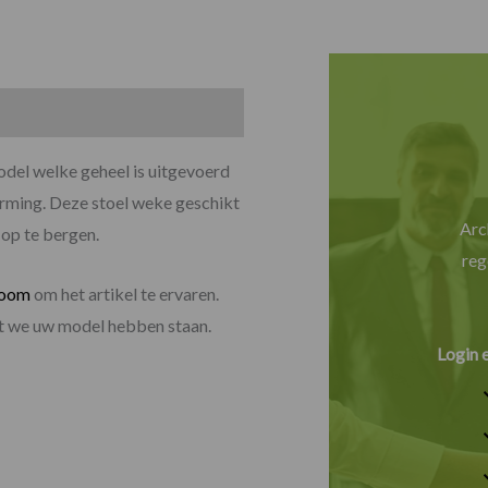
odel welke geheel is uitgevoerd
erming. Deze stoel weke geschikt
Arc
 op te bergen.
reg
room
om het artikel te ervaren.
dat we uw model hebben staan.
Login 