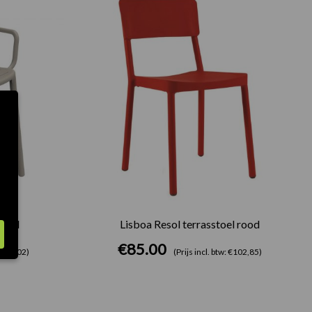
zand
Lisboa Resol terrasstoel rood
€
85.00
: €75,02)
(Prijs incl. btw: €102,85)