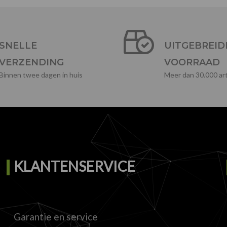
SNELLE
UITGEBREID
VERZENDING
VOORRAAD
Binnen twee dagen in huis
Meer dan 30.000 art
KLANTENSERVICE
Garantie en service