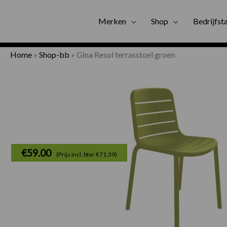
Gratis bezorgi
Merken
Shop
Bedrijfst
Home
»
Shop-bb
»
Gina Resol terrasstoel groen
€
59.00
(Prijs incl. btw: €71,39)