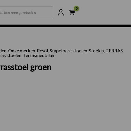
ts
ne voorraad
Scherpste prijzen van NL
elen
,
Onze merken
,
Resol
,
Stapelbare stoelen
,
Stoelen
,
TERRAS
ras stoelen
,
Terrasmeubilair
rrasstoel groen
N