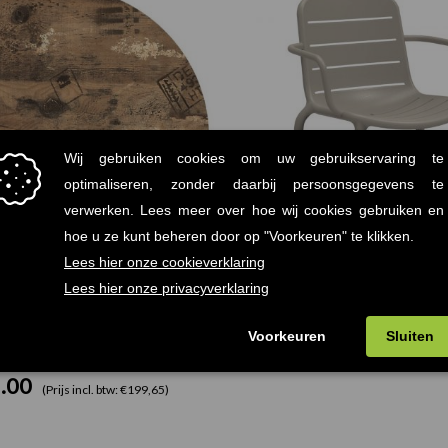
€75.00
tot
€165.00
 Terrastafelblad Werzalit
Gina Resol armstoel 
.00
€
62.00
-
(Prijs incl. btw: €90,75)
(Prijs incl. btw
.00
(Prijs incl. btw: €199,65)