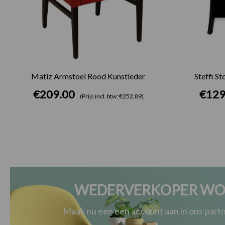
Matiz Armstoel Rood Kunstleder
Steffi S
€
209.00
€
129
(Prijs incl. btw: €252,89)
WEDERVERKOPER WO
Maak nu een een account aan in ons par