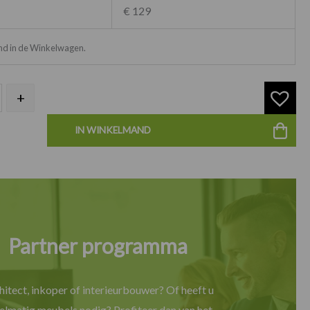
€ 129
ond in de Winkelwagen.
+
IN WINKELMAND
Partner programma
hitect, inkoper of interieurbouwer? Of heeft u
elmatig meubels nodig? Profiteer dan van het