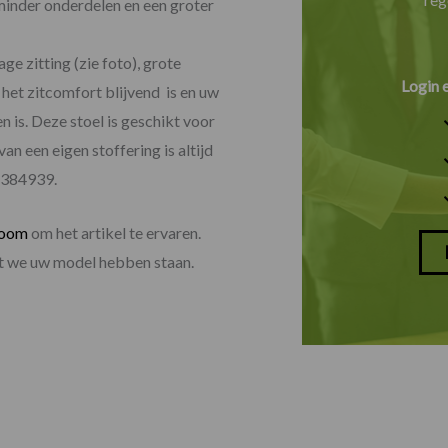
; minder onderdelen en een groter
ge zitting (zie foto), grote
Login 
 het zitcomfort blijvend is en uw
n is. Deze stoel is geschikt voor
an een eigen stoffering is altijd
-384939.
room
om het artikel te ervaren.
dat we uw model hebben staan.