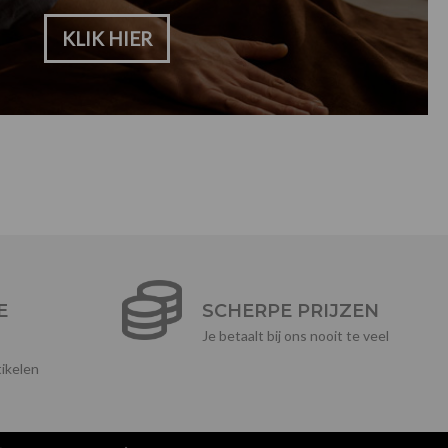
KLIK HIER
E
SCHERPE PRIJZEN
Je betaalt bij ons nooit te veel
ikelen