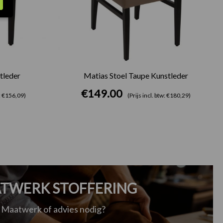
tleder
Matias Stoel Taupe Kunstleder
€
149.00
w: €156,09)
(Prijs incl. btw: €180,29)
TWERK STOFFERING
Maatwerk of advies nodig?