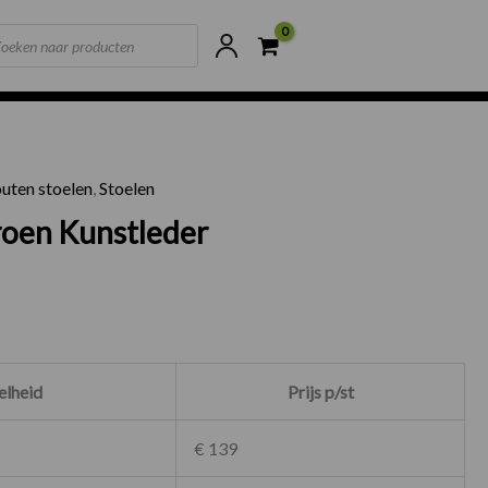
ts
ne voorraad
Scherpste prijzen van NL
uten stoelen
,
Stoelen
oel Groen Kunstleder aantal
Groen Kunstleder
lheid
Prijs p/st
€ 139