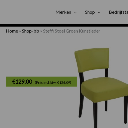
Gratis bezorgi
Merken
Shop
Bedrijfst
Home
»
Shop-bb
»
Steffi Stoel Groen Kunstleder
€
129.00
(Prijs incl. btw: €156,09)