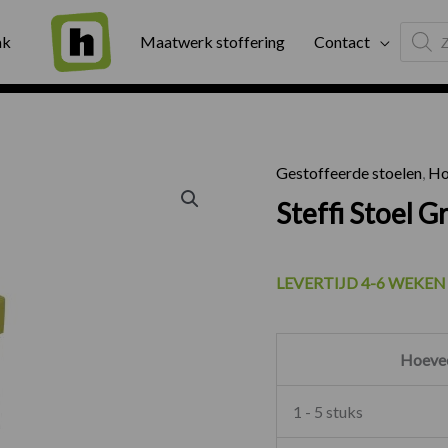
Produc
ng
Binnen twee werkdagen geleverd
Exter
ak
Maatwerk stoffering
Contact
search
Gestoffeerde stoelen
,
Ho
Steffi St
Steffi Stoel 
LEVERTIJD 4-6 WEKEN
Hoevee
1 - 5 stuks