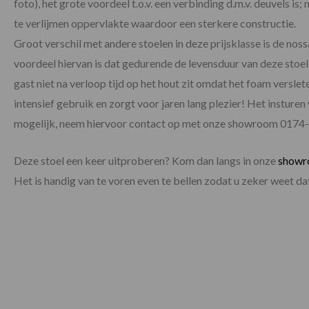
foto), het grote voordeel t.o.v. een verbinding d.m.v. deuvels is
te verlijmen oppervlakte waardoor een sterkere constructie.
Groot verschil met andere stoelen in deze prijsklasse is de nossa
voordeel hiervan is dat gedurende de levensduur van deze stoel
gast niet na verloop tijd op het hout zit omdat het foam verslete
intensief gebruik en zorgt voor jaren lang plezier! Het insturen v
mogelijk, neem hiervoor contact op met onze showroom 0174
Deze stoel een keer uitproberen? Kom dan langs in onze
show
Het is handig van te voren even te bellen zodat u zeker weet 