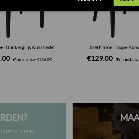
toel Donkergrijs Kunstleder
Steffi Stoel Taupe Kuns
.00
€
129.00
(Prijs incl. btw: €156,09)
(Prijs incl. bt
RDEN?
MAA
tnerprogramma