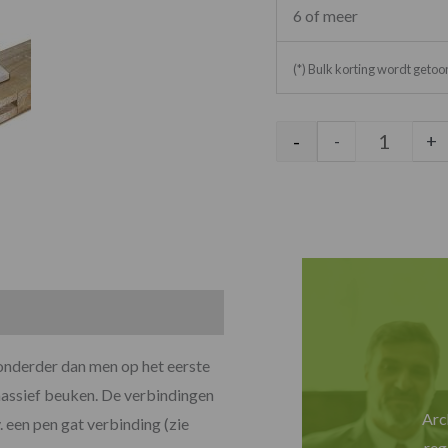
6 of meer
(*) Bulk korting wordt geto
-
-
+
jzonderder dan men op het eerste
massief beuken. De verbindingen
Arc
. een pen gat verbinding (zie
reg