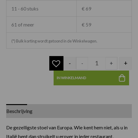
11 - 60 stuks
€ 69
61 of meer
€ 59
(*) Bulk korting wordt getoond in de Winkelwagen.
-
+
-
+
IN WINKELMAND
Beschrijving
Specificaties
De gezelligste stoel van Europa. Wie kent hem niet, als u in
Italië bent dan struikelt u erover in ieder restaurant,