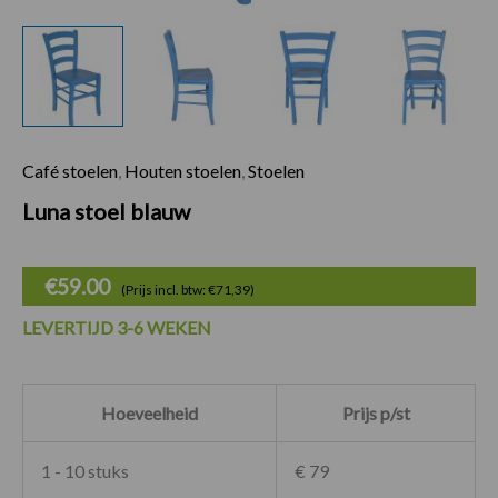
Café stoelen
,
Houten stoelen
,
Stoelen
Luna stoel blauw aa
Luna stoel blauw
€
59.00
(Prijs incl. btw: €71,39)
LEVERTIJD 3-6 WEKEN
Hoeveelheid
Prijs p/st
1 - 10 stuks
€ 79