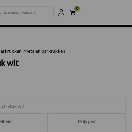
ts
ne voorraad
Scherpste prijzen van NL
 barkrukken
,
Metalen barkrukken
k wit
 barkruk wit
lheid
Prijs p/st