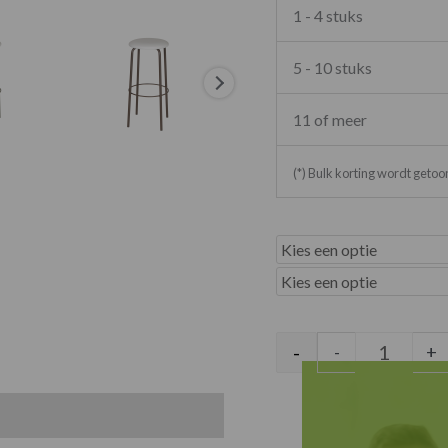
1 - 4 stuks
5 - 10 stuks
11 of meer
(*) Bulk korting wordt geto
Marcin b
-
-
+