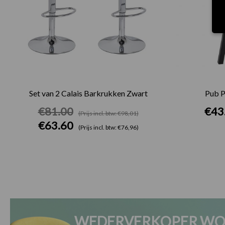
Set van 2 Calais Barkrukken Zwart
Pub P
€
81.00
€
43
(Prijs incl. btw: €98,01)
€
63.60
(Prijs incl. btw: €76,96)
WEDERVERKOPER WO