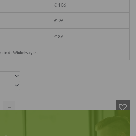
€ 106
€ 96
€ 86
ond in de Winkelwagen.
arkruk wit aantal
+
IN WINKELMAND