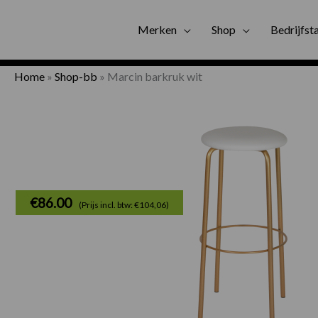
Gratis bezorgi
Merken
Shop
Bedrijfst
Home
»
Shop-bb
»
Marcin barkruk wit
€
86.00
(Prijs incl. btw: €104,06)