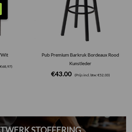
/Wit
Pub Premium Barkruk Bordeaux Rood
Kunstleder
: €68,97)
€
43.00
(Prijs incl. btw: €52,03)
TWERK STOFFERING