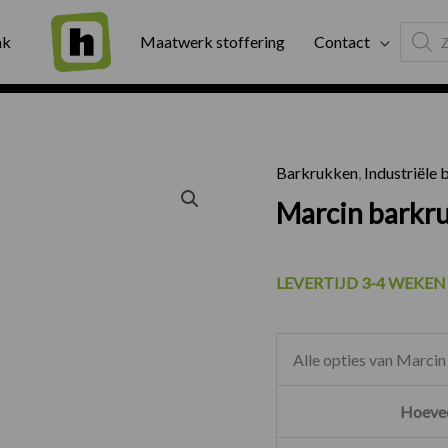
Produc
ng
Binnen twee werkdagen geleverd
Exter
ak
Maatwerk stoffering
Contact
search
Barkrukken
,
Industriële
Marcin barkru
LEVERTIJD 3-4 WEKEN
Alle opties van Marcin
Hoevee