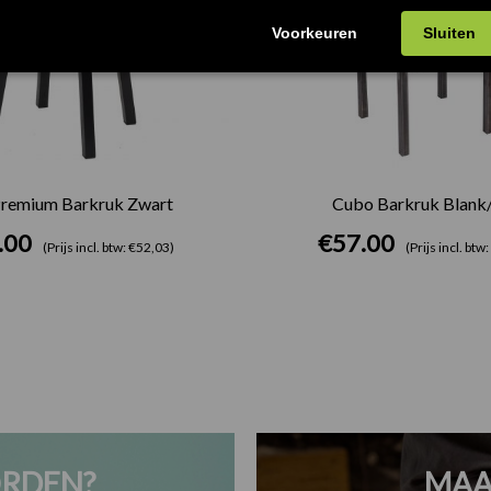
remium Barkruk Zwart
Cubo Barkruk Blank
.00
€
57.00
(Prijs incl. btw: €52,03)
(Prijs incl. btw
RDEN?
MAA