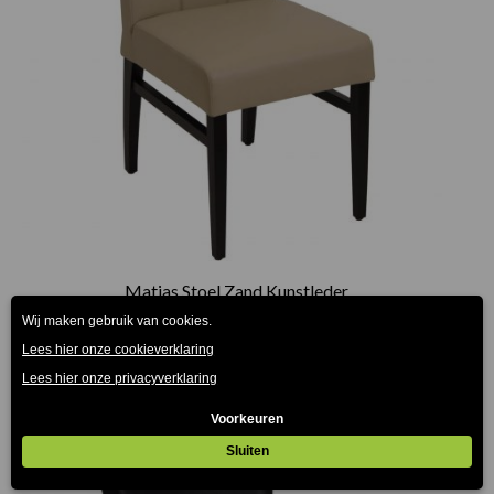
Matias Stoel Zand Kunstleder
€
149.00
(Prijs incl. btw: €180,29)