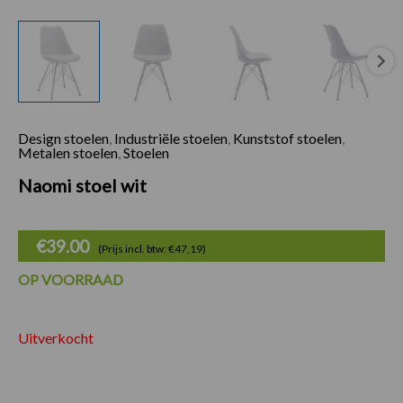
Design stoelen
,
Industriële stoelen
,
Kunststof stoelen
,
Metalen stoelen
,
Stoelen
Naomi stoel wit
€
39.00
(Prijs incl. btw: €47,19)
OP VOORRAAD
Uitverkocht