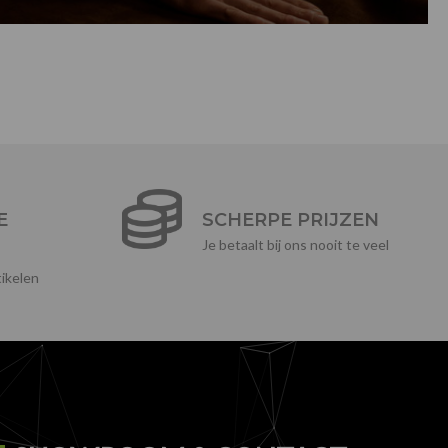
E
SCHERPE PRIJZEN
Je betaalt bij ons nooit te veel
ikelen