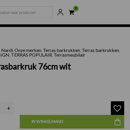
ts
ne voorraad
Scherpste prijzen van NL
,
Nardi
,
Onze merken
,
Terras barkrukken
,
Terras barkrukken
,
i terrasbarkruk 76cm wit aantal
SIGN
,
TERRAS POPULAIR
,
Terrasmeubilair
rasbarkruk 76cm wit
+
IN WINKELMAND