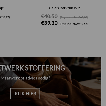
je
Calais Barkruk Wit
€
40.50
: €68,97)
(Prijs incl. btw: €49,00)
€
39.30
(Prijs incl. btw: €47,55)
TWERK STOFFERING
Maatwerk of advies nodig?
KLIK HIER