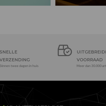
SNELLE
UITGEBREID
VERZENDING
VOORRAAD
Binnen twee dagen in huis
Meer dan 30.000 art