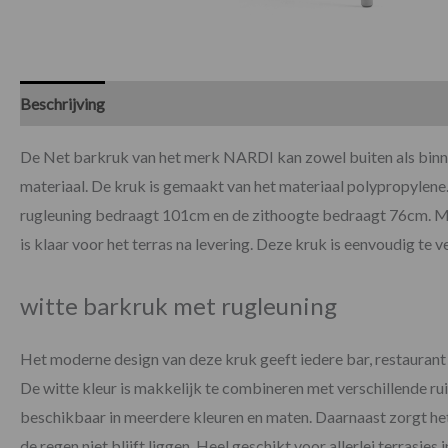
Beschrijving
Specificaties
De Net barkruk van het merk NARDI kan zowel buiten als binn
materiaal. De kruk is gemaakt van het materiaal polypropylene.
rugleuning bedraagt 101cm en de zithoogte bedraagt 76cm. Mo
is klaar voor het terras na levering. Deze kruk is eenvoudig te v
witte barkruk met rugleuning
Het moderne design van deze kruk geeft iedere bar, restaurant of
De witte kleur is makkelijk te combineren met verschillende ru
beschikbaar in meerdere kleuren en maten. Daarnaast zorgt he
de regen niet blijft liggen. Heel geschikt voor allerlei terrasjes