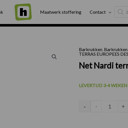
Produc
ng
Binnen twee werkdagen geleverd
Exter
ak
Maatwerk stoffering
Contact
search
Barkrukken
,
Barkrukken
Net Nard
TERRAS EUROPEES DE
Net Nardi ter
LEVERTIJD 3-4 WEKEN
-
-
+