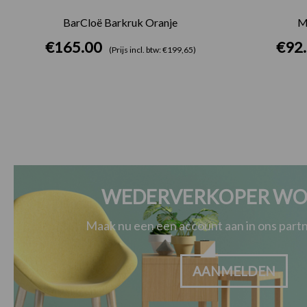
BarCloë Barkruk Oranje
M
€
165.00
€
92
(Prijs incl. btw: €199,65)
WEDERVERKOPER WO
Maak nu een een account aan in ons par
AANMELDEN