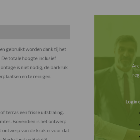
en gebruikt worden dankzij het
 De totale hoogte inclusief
Arc
ntage is niet nodig, de barkruk
reg
erplaatsen en te reinigen.
Login 
 terras een frisse uitstraling.
imtes. Bovendien is het ontwerp
t ontwerp van de kruk ervoor dat
 in Nederland en België!