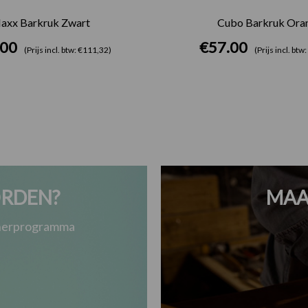
axx Barkruk Zwart
Cubo Barkruk Oran
.00
€
57.00
(Prijs incl. btw: €111,32)
(Prijs incl. btw
RDEN?
MAA
tnerprogramma