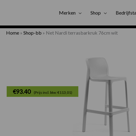
Gratis bezorgi
Merken
Shop
Bedrijfst
Home
»
Shop-bb
»
Net Nardi terrasbarkruk 76cm wit
€
93.40
(Prijs incl. btw: €113,01)