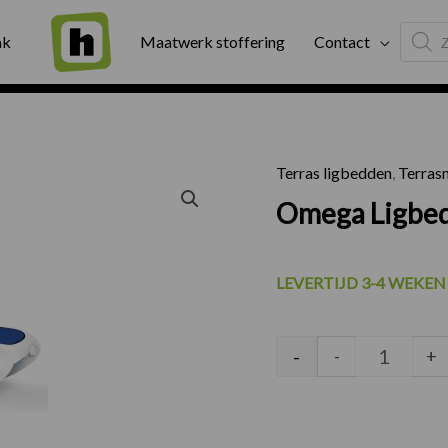
Produc
ng
Binnen twee werkdagen geleverd
Exter
ak
Maatwerk stoffering
Contact
search
Terras ligbedden
,
Terras
Omega Li
Omega Ligbe
LEVERTIJD 3-4 WEKEN
-
-
+