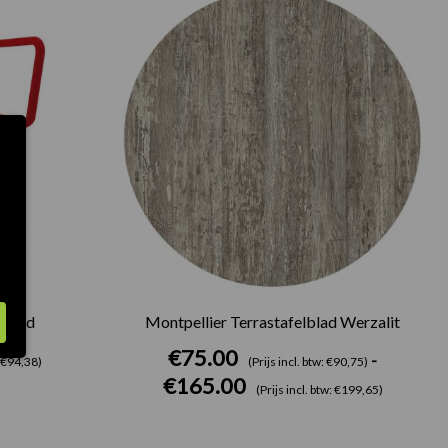
€75.00
tot
€165.00
 rood
Montpellier Terrastafelblad Werzalit
€
75.00
-
: €94,38)
(Prijs incl. btw: €90,75)
€
165.00
(Prijs incl. btw: €199,65)