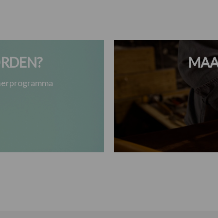
RDEN?
MAA
tnerprogramma