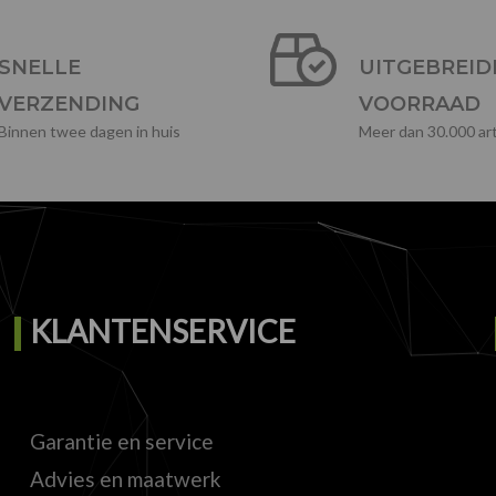
SNELLE
UITGEBREID
VERZENDING
VOORRAAD
Binnen twee dagen in huis
Meer dan 30.000 art
KLANTENSERVICE
Garantie en service
Advies en maatwerk