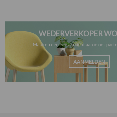
WEDERVERKOPER WO
Maak nu een een account aan in ons par
AANMELDEN