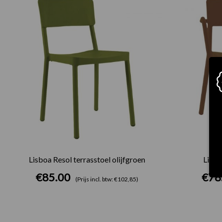
Lisboa Resol terrasstoel olijfgroen
Lisbo
€
85.00
€
78
(Prijs incl. btw: €102,85)