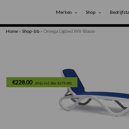
Gratis bezorgi
Merken
Shop
Bedrijfst
Home
»
Shop-bb
»
Omega Ligbed Wit-Blauw
€
228.00
(Prijs incl. btw: €275,88)