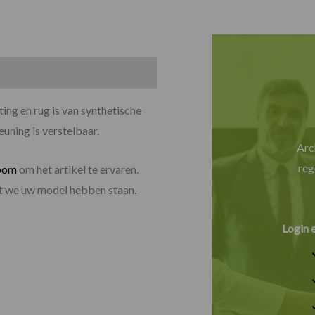
ing en rug is van synthetische
euning is verstelbaar.
Arc
reg
oom
om het artikel te ervaren.
dat we uw model hebben staan.
Login 