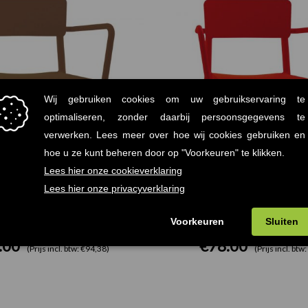
a Resol armstoel taupe
Lisboa Resol armstoel
.00
€
78.00
(Prijs incl. btw: €94,38)
(Prijs incl. btw