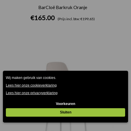
BarCloë Barkruk Oranje
€
165.00
(Prijs incl. btw: €199,65)