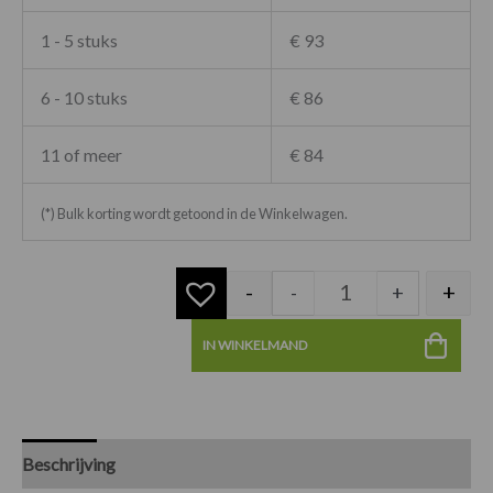
1 - 5 stuks
€ 93
6 - 10 stuks
€ 86
11 of meer
€ 84
(*) Bulk korting wordt getoond in de Winkelwagen.
-
+
-
+
IN WINKELMAND
Beschrijving
Specificaties
Beoordelingen (0)