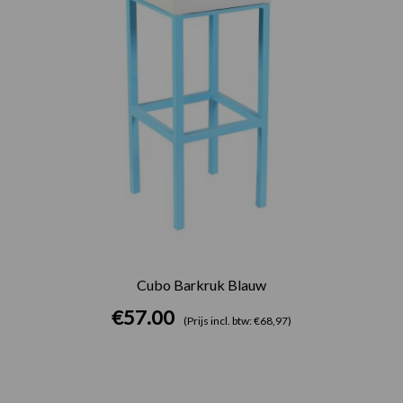
Cubo Barkruk Blauw
€
57.00
(Prijs incl. btw: €68,97)