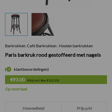
Barkrukken
,
Café Barkrukken
,
Houten barkrukken
Paris barkruk rood
Paris barkruk rood gestoffeerd met nagels
(
klantbeoordelingen)
0
€
93.00
(Prijs incl. btw: €112,53)
Op voorraad
Hoeveelheid
Prijs p/st