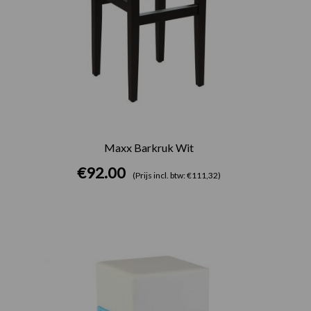
Maxx Barkruk Wit
€
92.00
(Prijs incl. btw: €111,32)