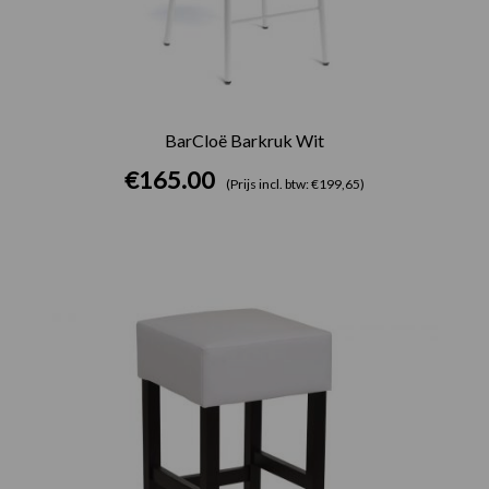
BarCloë Barkruk Wit
€
165.00
(Prijs incl. btw: €199,65)