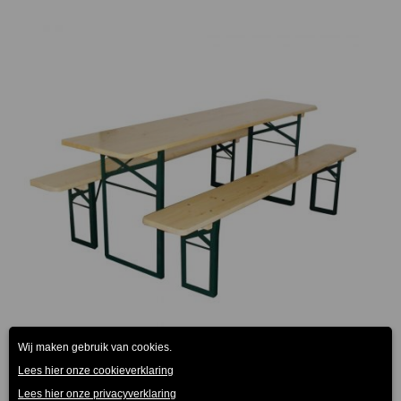
€195.00
tot
€245.00
Biertafel met bierbank Premium
€
195.00
-
(Prijs incl. btw: €235,95)