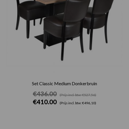
Set Classic Medium Donkerbruin
€
436.00
(Prijs incl. btw: €527,56)
€
410.00
(Prijs incl. btw: €496,10)
Prijsklasse: