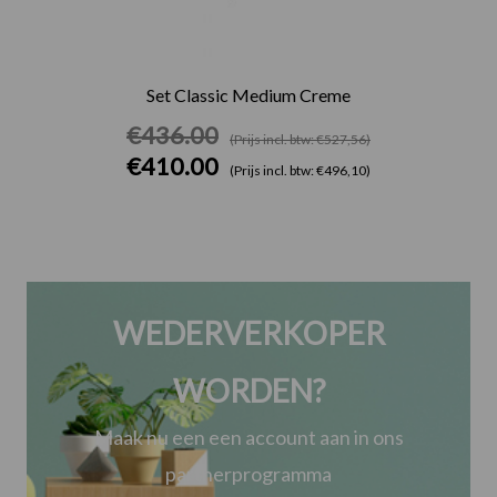
Set Classic Medium Creme
€
436.00
(Prijs incl. btw: €527,56)
€
410.00
(Prijs incl. btw: €496,10)
WEDERVERKOPER
WORDEN?
Maak nu een een account aan in ons
partnerprogramma