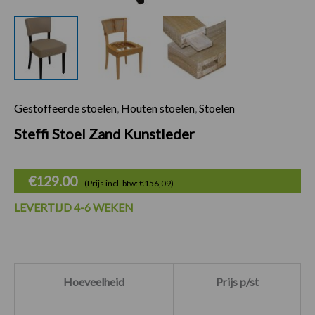
Gestoffeerde stoelen
,
Houten stoelen
,
Stoelen
Steffi Stoel Zand K
Steffi Stoel Zand Kunstleder
€
129.00
(Prijs incl. btw: €156,09)
LEVERTIJD 4-6 WEKEN
Hoeveelheid
Prijs p/st