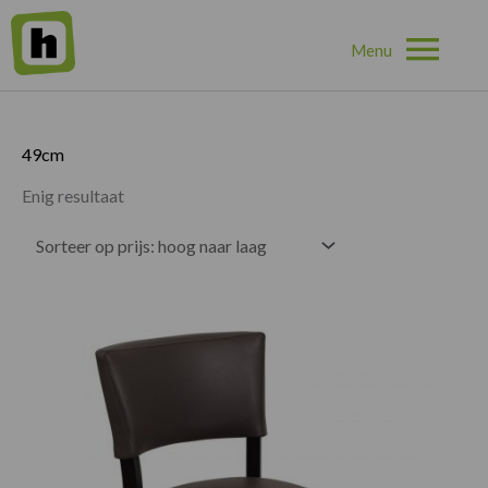
Hoo
Home
»
49cm
49cm
Enig resultaat