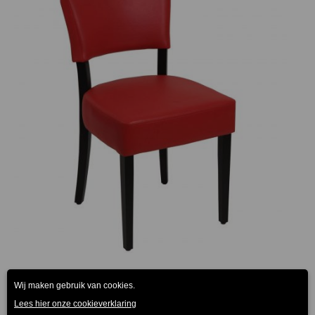
Steffi Stoel Rood Kunstleder
€
129.00
(Prijs incl. btw: €156,09)