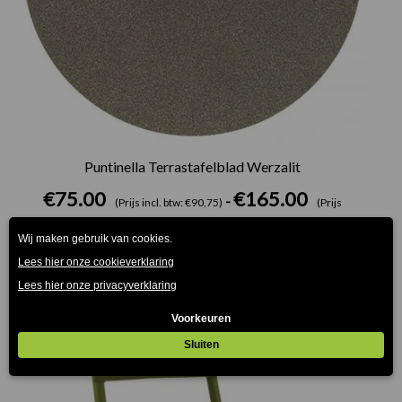
Puntinella Terrastafelblad Werzalit
€
75.00
€
165.00
-
(Prijs incl. btw: €90,75)
(Prijs
incl. btw: €199,65)