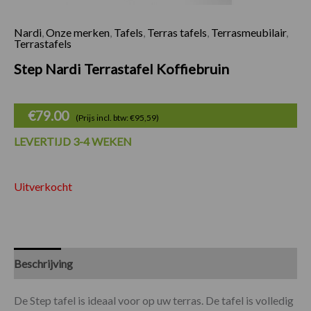
Nardi
,
Onze merken
,
Tafels
,
Terras tafels
,
Terrasmeubilair
,
Terrastafels
Step Nardi Terrastafel Koffiebruin
€
79.00
(Prijs incl. btw: €95,59)
LEVERTIJD 3-4 WEKEN
Uitverkocht
Beschrijving
Specificaties
De Step tafel is ideaal voor op uw terras. De tafel is volledig