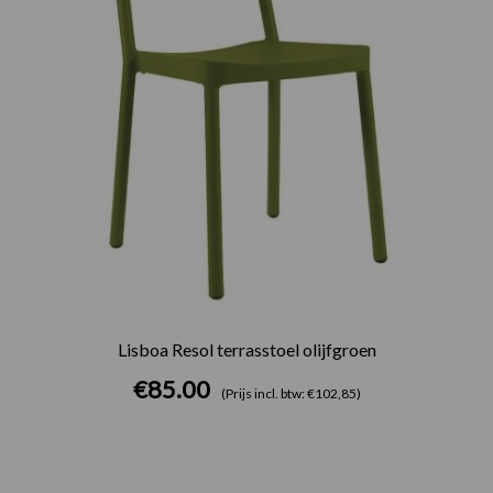
Lisboa Resol terrasstoel olijfgroen
€
85.00
(Prijs incl. btw: €102,85)