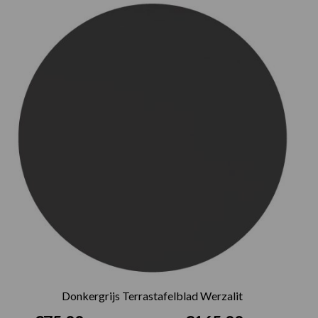
Prijsklasse:
€75.00
tot
€165.00
Donkergrijs Terrastafelblad Werzalit