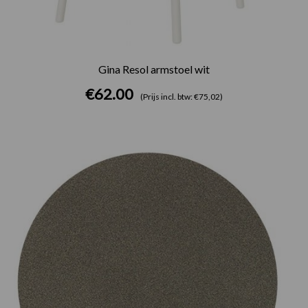
Gina Resol armstoel wit
€
62.00
(Prijs incl. btw: €75,02)
Prijsklasse:
€75.00
tot
€165.00