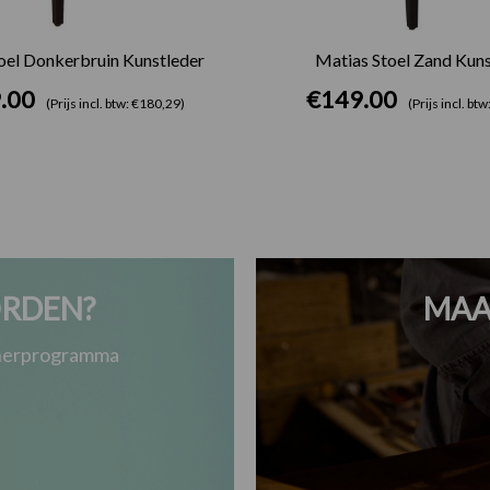
oel Donkerbruin Kunstleder
Matias Stoel Zand Kuns
.00
€
149.00
(Prijs incl. btw: €180,29)
(Prijs incl. bt
RDEN?
MAA
tnerprogramma