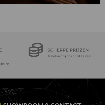
E
SCHERPE PRIJZEN
Je betaalt bij ons nooit te veel
ikelen