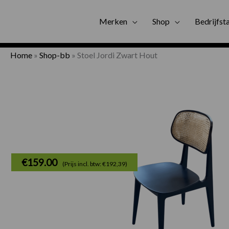
Gratis bezorgi
Merken
Shop
Bedrijfst
Home
»
Shop-bb
»
Stoel Jordi Zwart Hout
€
159.00
(Prijs incl. btw: €192,39)