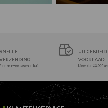
SNELLE
UITGEBREID
VERZENDING
VOORRAAD
Binnen twee dagen in huis
Meer dan 30.000 art