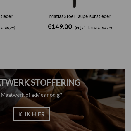
tleder
Matias Stoel Taupe Kunstleder
€
149.00
w: €180,29)
(Prijs incl. btw: €180,29)
TWERK STOFFERING
Maatwerk of advies nodig?
KLIK HIER