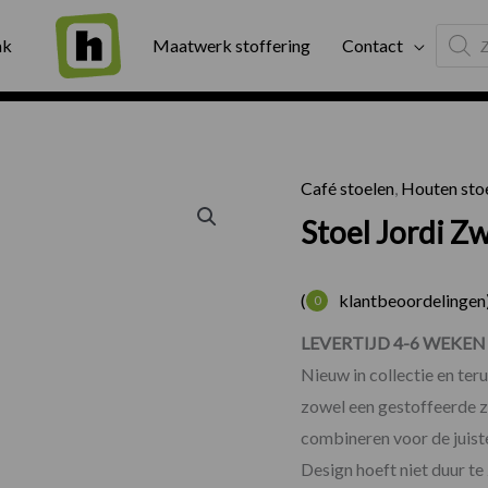
Produc
ng
Binnen twee werkdagen geleverd
Exter
ak
Maatwerk stoffering
Contact
search
Café stoelen
,
Houten sto
Stoel Jo
Stoel Jordi Z
(
klantbeoordelingen
0
LEVERTIJD 4-6 WEKE
Nieuw in collectie en te
zowel een gestoffeerde zit
combineren voor de juiste
Design hoeft niet duur te 