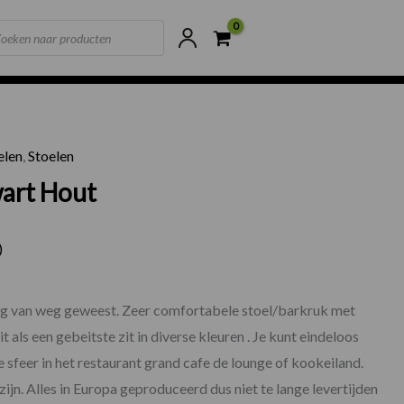
ts
ne voorraad
Scherpste prijzen van NL
elen
,
Stoelen
rdi Zwart Hout aantal
wart Hout
)
N
rug van weg geweest. Zeer comfortabele stoel/barkruk met
 als een gebeitste zit in diverse kleuren . Je kunt eindeloos
 sfeer in het restaurant grand cafe de lounge of kookeiland.
zijn. Alles in Europa geproduceerd dus niet te lange levertijden