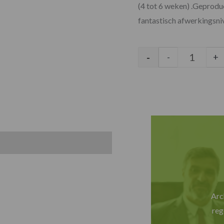
(4 tot 6 weken) .Geprodu
fantastisch afwerkingsni
-
-
+
Arc
reg