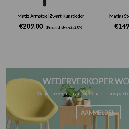
Matiz Armstoel Zwart Kunstleder
Matias St
€
209.00
€
149
(Prijs incl. btw: €252,89)
WEDERVERKOPER WO
Maak nu een een account aan in ons par
AANMELDEN