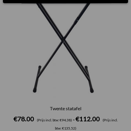
Twente statafel
€
78.00
€
112.00
-
(Prijs incl. btw: €94,38)
(Prijs incl.
btw: €135,52)