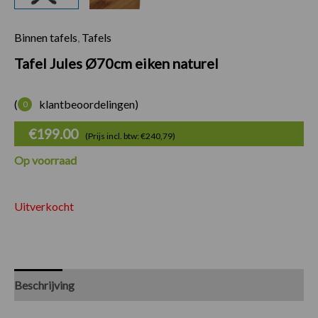
Binnen tafels
,
Tafels
Tafel Jules Ø70cm eiken naturel
(
klantbeoordelingen)
0
€
199.00
(Prijs incl. btw: €240,79)
Op voorraad
Uitverkocht
Beschrijving
Specificaties
Beoordelingen (0)