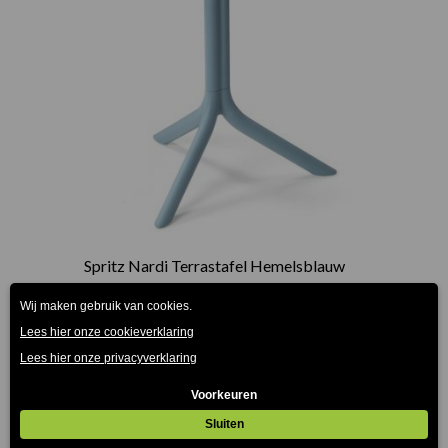
Spritz Nardi Terrastafel Hemelsblauw
€
79.00
(Prijs incl. btw: €95,59)
Prijsklasse:
€78.00
tot
€112.00