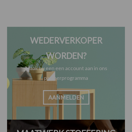
WEDERVERKOPER
WORDEN?
Maak nu een een account aan in ons
partnerprogramma
AANMELDEN