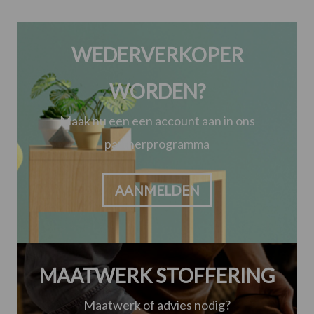
WEDERVERKOPER
WORDEN?
Maak nu een een account aan in ons
partnerprogramma
AANMELDEN
MAATWERK STOFFERING
Maatwerk of advies nodig?