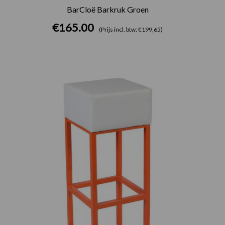
BarCloë Barkruk Groen
€
165.00
(Prijs incl. btw: €199,65)