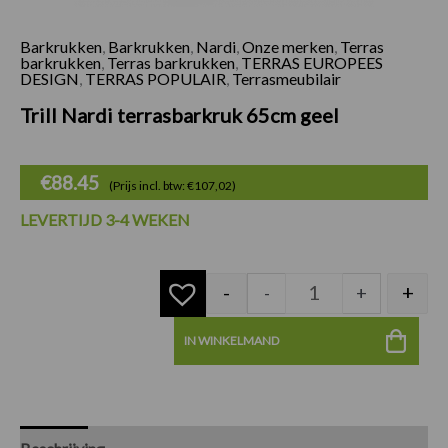
Barkrukken
,
Barkrukken
,
Nardi
,
Onze merken
,
Terras
Trill Nardi terrasb
barkrukken
,
Terras barkrukken
,
TERRAS EUROPEES
DESIGN
,
TERRAS POPULAIR
,
Terrasmeubilair
Trill Nardi terrasbarkruk 65cm geel
€
88.45
(Prijs incl. btw: €107,02)
LEVERTIJD 3-4 WEKEN
-
+
-
+
IN WINKELMAND