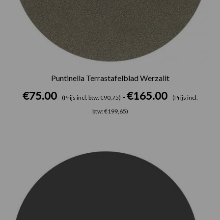
Puntinella Terrastafelblad Werzalit
€
75.00
€
165.00
-
(Prijs incl. btw: €90,75)
(Prijs incl.
btw: €199,65)
Prijsklasse:
€75.00
tot
€165.00