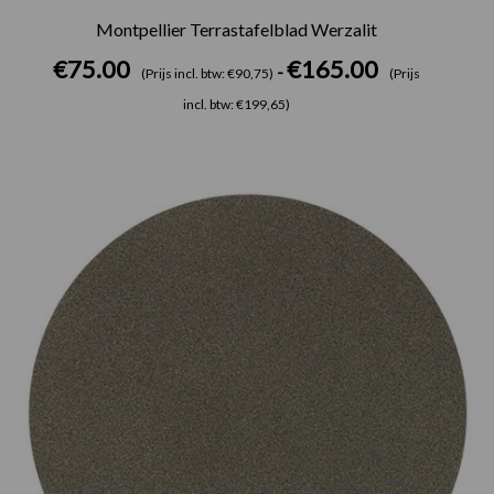
Montpellier Terrastafelblad Werzalit
€
75.00
€
165.00
-
(Prijs incl. btw: €90,75)
(Prijs
incl. btw: €199,65)
Prijsklasse:
€75.00
tot
€165.00