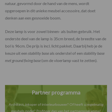
natuur, gevormd door de hand van de mens, wordt
opgeroepen in dit unieke meubel accessoire, dat doet
denken aan een gesnoeide boom.
Deze lamp is voor zowel binnen- als buiten gebruik. Het
onderste deel van de lamp is 35cm breed, de breedte van de
bol is 96cm. De prijs is incl. licht pakket. Daarbij heb je de
keuze uit een
stability base
als onderstel of een
stability base
met ground fixing base
(om de vloerlamp vast te zetten).
Partner programma
Architect, inkoper of interieurbouwer? Of heeft u
regelmatig
meubels nodig? Profiteer dan van het
partnerprogramma!