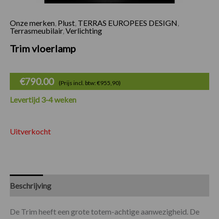
Onze merken
,
Plust
,
TERRAS EUROPEES DESIGN
,
Terrasmeubilair
,
Verlichting
Trim vloerlamp
€
790.00
(Prijs incl. btw: €955,90)
Levertijd 3-4 weken
Uitverkocht
Beschrijving
Specificaties
De Trim heeft een grote totem-achtige aanwezigheid. De