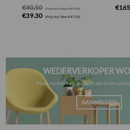
€
40.50
€
165
(Prijs incl. btw: €49,00)
€
39.30
(Prijs incl. btw: €47,55)
WEDERVERKOPER WO
Maak nu een een account aan in ons par
AANMELDEN