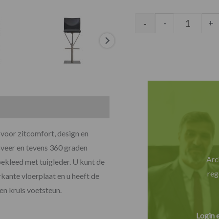
Venezia b
-
-
+
 voor zitcomfort, design en
sveer en tevens 360 graden
Arc
bekleed met tuigleder. U kunt de
reg
kante vloerplaat en u heeft de
en kruis voetsteun.
Login 