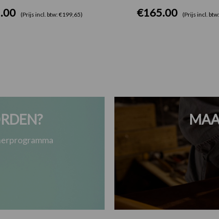
.00
€
165.00
(Prijs incl. btw: €199,65)
(Prijs incl. bt
RDEN?
MAA
tnerprogramma