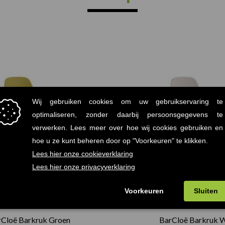
rCloë Barkruk Groen
BarCloë Barkruk W