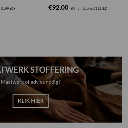
€
92.00
w: €199,65)
(Prijs incl. btw: €111,32)
TWERK STOFFERING
Maatwerk of advies nodig?
KLIK HIER