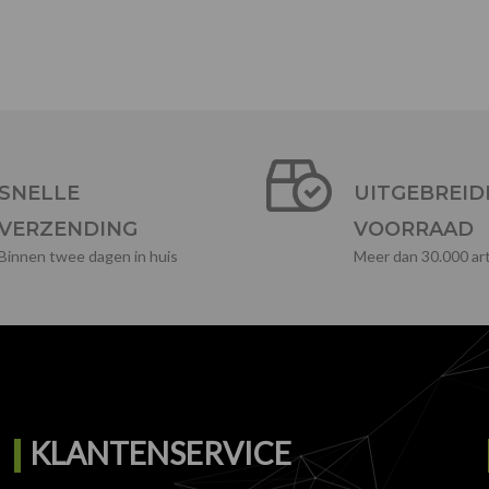
SNELLE
UITGEBREID
VERZENDING
VOORRAAD
Binnen twee dagen in huis
Meer dan 30.000 art
KLANTENSERVICE