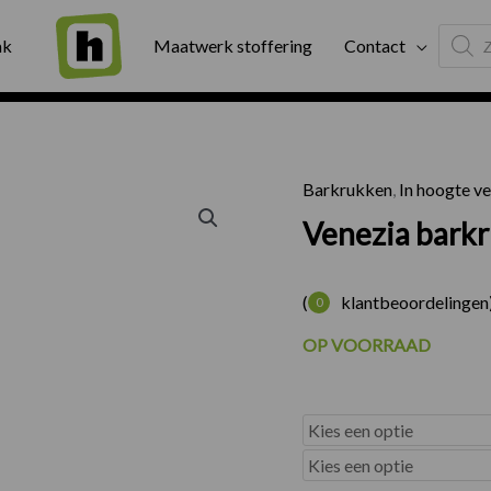
Produc
ng
Binnen twee werkdagen geleverd
Exter
ak
Maatwerk stoffering
Contact
search
Barkrukken
,
In hoogte v
Venezia barkr
(
klantbeoordelingen
0
OP VOORRAAD