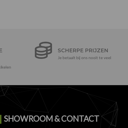
E
SCHERPE PRIJZEN
Je betaalt bij ons nooit te veel
ikelen
SHOWROOM & CONTACT