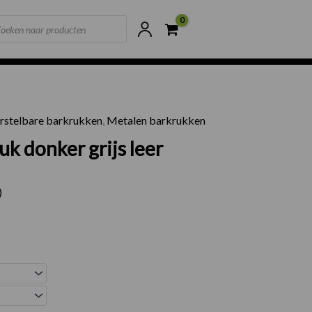
ts
ne voorraad
Scherpste prijzen van NL
erstelbare barkrukken
,
Metalen barkrukken
uk donker grijs leer
)