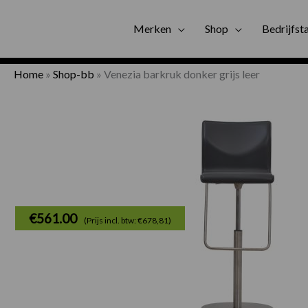
Gratis bezorgi
Merken
Shop
Bedrijfst
Home
»
Shop-bb
»
Venezia barkruk donker grijs leer
€
561.00
(Prijs incl. btw: €678,81)