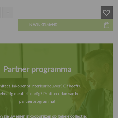
arkruk donker grijs leer aantal
+
IN WINKELMAND
Partner programma
hitect, inkoper of interieurbouwer? Of heeft u
elmatig meubels nodig? Profiteer dan van het
partnerprogramma!
en zie uw eigen inkoopprijzen op gehele collectie: