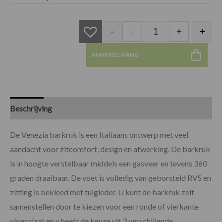
Venezia barkruk tau
-
+
-
+
IN WINKELMAND
Beschrijving
Specificaties
Beoordelingen (0)
De Venezia barkruk is een Italiaans ontwerp met veel
aandacht voor zitcomfort, design en afwerking. De barkruk
is in hoogte verstelbaar middels een gasveer en tevens 360
graden draaibaar. De voet is volledig van geborsteld RVS en
zitting is bekleed met tuigleder. U kunt de barkruk zelf
samenstellen door te kiezen voor een ronde of vierkante
vloerplaat en u heeft de keuze uit 3 verschillende