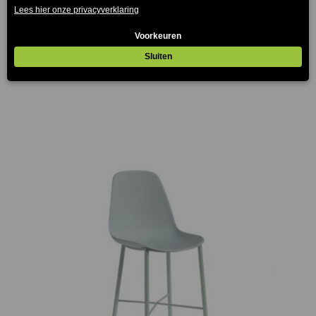
Cubo Barkruk Oranje
€
57.00
(Prijs incl. btw: €68,97)