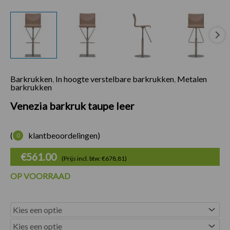
Barkrukken
,
In hoogte verstelbare barkrukken
,
Metalen
barkrukken
Venezia barkruk taupe leer
(
klantbeoordelingen)
0
€
561.00
(Prijs incl. btw: €678,81)
OP VOORRAAD