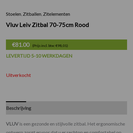
Stoelen
,
Zitballen
,
Zitelementen
Vluv Leiv Zitbal 70-75cm Rood
€
81.00
(Prijs incl. btw: €98,01)
LEVERTIJD 5-10 WERKDAGEN
Uitverkocht
Beschrijving
Specificaties
VLUV
is een gezonde en stijlvolle zitbal. Het ergonomische
ontwerp zorgt ervoor dat u er rechtop en comfortabel op