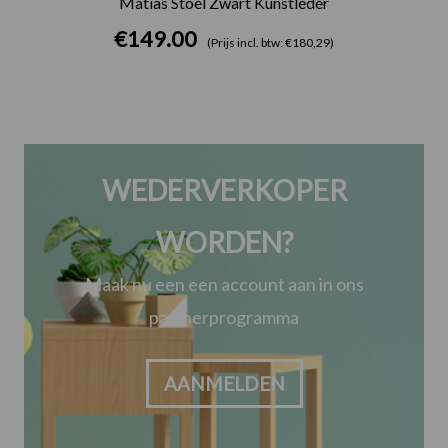
Matias Stoel Zwart Kunstleder
€
149.00
(Prijs incl. btw: €180,29)
WEDERVERKOPER
WORDEN?
Maak nu een een account aan in ons
partnerprogramma
AANMELDEN