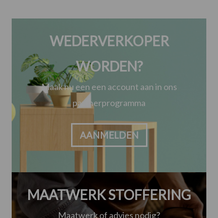
WEDERVERKOPER
WORDEN?
Maak nu een een account aan in ons
partnerprogramma
AANMELDEN
MAATWERK STOFFERING
Maatwerk of advies nodig?