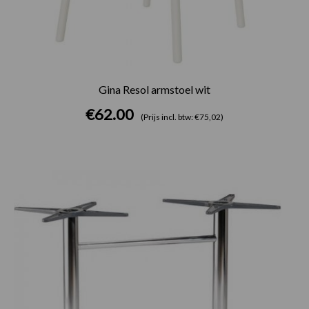
Gina Resol armstoel wit
€
62.00
(Prijs incl. btw: €75,02)