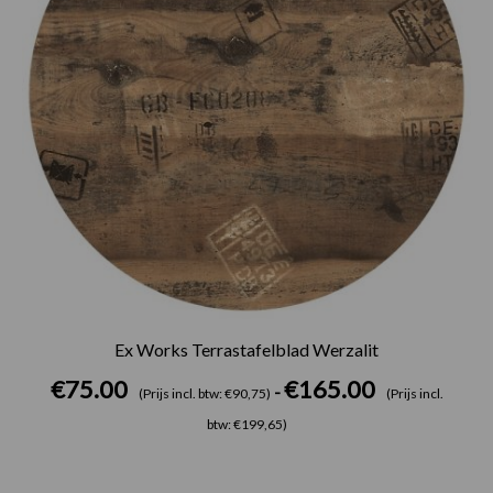
Ex Works Terrastafelblad Werzalit
€
75.00
€
165.00
-
(Prijs incl. btw: €90,75)
(Prijs incl.
btw: €199,65)