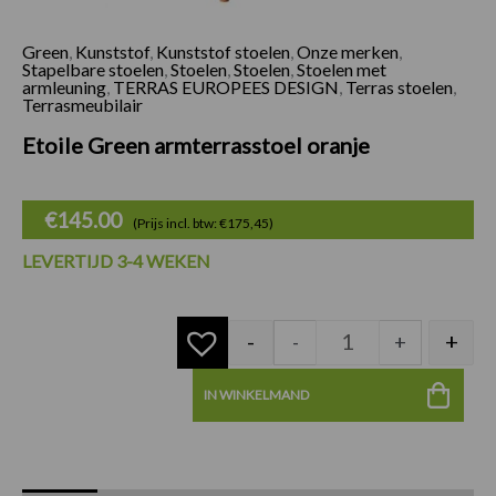
Green
,
Kunststof
,
Kunststof stoelen
,
Onze merken
,
Etoile Green armter
Stapelbare stoelen
,
Stoelen
,
Stoelen
,
Stoelen met
armleuning
,
TERRAS EUROPEES DESIGN
,
Terras stoelen
,
Terrasmeubilair
Etoile Green armterrasstoel oranje
€
145.00
(Prijs incl. btw: €175,45)
LEVERTIJD 3-4 WEKEN
-
+
-
+
IN WINKELMAND