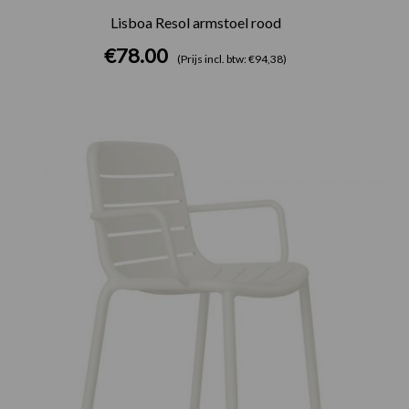
Lisboa Resol armstoel rood
€
78.00
(Prijs incl. btw: €94,38)