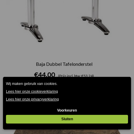
Baja Dubbel Tafelonderstel
€
44.00
(Prijs incl. btw: €53,24)
Prijsklasse:
€75.00
tot
€165.00