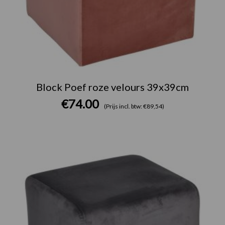
Block Poef roze velours 39x39cm
€
74.00
(Prijs incl. btw: €89,54)