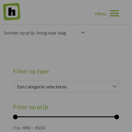
Hoo
Home
»
Poefs en Hockers
»
Pagina 3
Showing 25–36 of 113 results
Min.
Max.
Filter op type
prijs
prijs
Een categorie selecteren
Filter op prijs
Prijs:
€40
—
€110