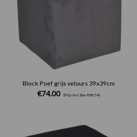
Block Poef grijs velours 39x39cm
€
74.00
(Prijs incl. btw: €89,54)