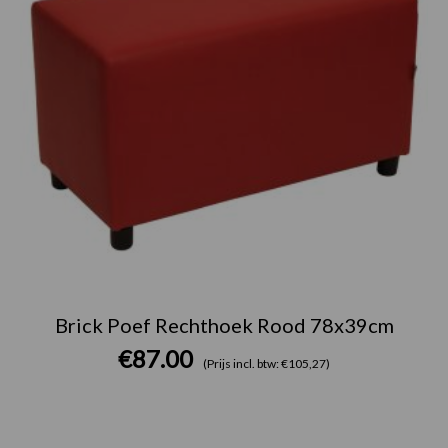
Brick Poef Rechthoek Rood 78x39cm
€
87.00
(Prijs incl. btw: €105,27)