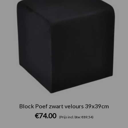
Block Poef zwart velours 39x39cm
€
74.00
(Prijs incl. btw: €89,54)