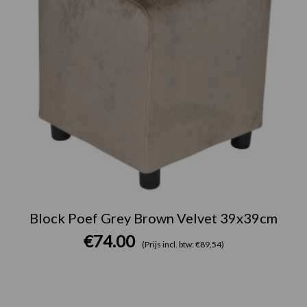
Block Poef Grey Brown Velvet 39x39cm
€
74.00
(Prijs incl. btw: €89,54)