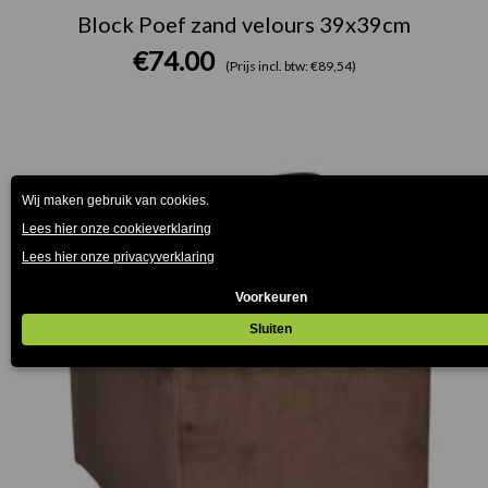
Block Poef zand velours 39x39cm
€
74.00
(Prijs incl. btw: €89,54)