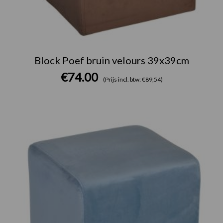
Block Poef bruin velours 39x39cm
€
74.00
(Prijs incl. btw: €89,54)