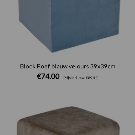
Block Poef blauw velours 39x39cm
€
74.00
(Prijs incl. btw: €89,54)