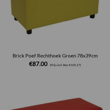
Brick Poef Rechthoek Groen 78x39cm
€
87.00
(Prijs incl. btw: €105,27)