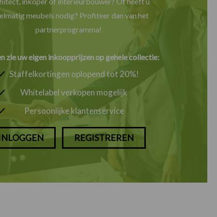
hitect, inkoper of interieurbouwer? Of heeft u
elmatig meubels nodig? Profiteer dan van het
partnerprogramma!
en zie uw eigen inkoopprijzen op gehele collectie:
Staffelkortingen oplopend tot 20%!
Whitelabel verkopen mogelijk
Persoonlijke klantenservice
INLOGGEN
REGISTREREN