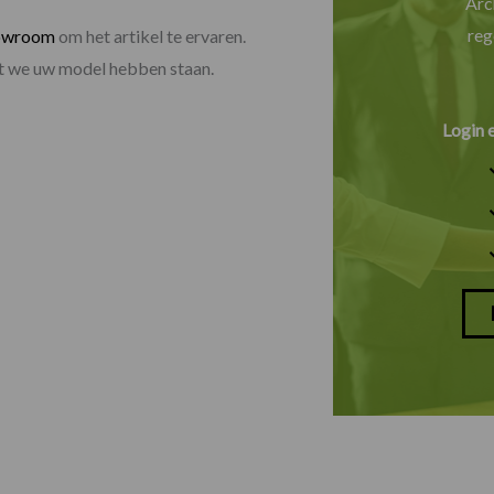
Arc
reg
owroom
om het artikel te ervaren.
dat we uw model hebben staan.
Login 