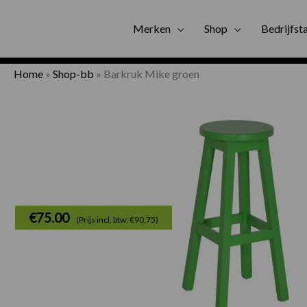
Gratis bezorgi
Merken
Shop
Bedrijfst
Home
»
Shop-bb
»
Barkruk Mike groen
€
75.00
(Prijs incl. btw: €90,75)