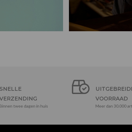
SNELLE
UITGEBREID
VERZENDING
VOORRAAD
Binnen twee dagen in huis
Meer dan 30.000 art