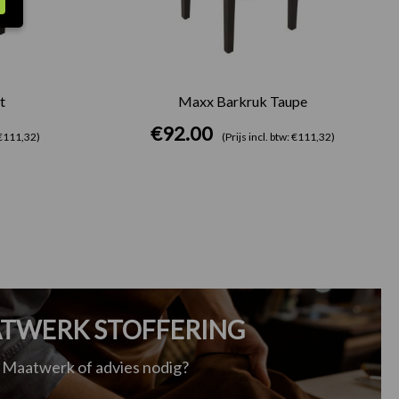
t
Maxx Barkruk Taupe
€
92.00
: €111,32)
(Prijs incl. btw: €111,32)
TWERK STOFFERING
Maatwerk of advies nodig?