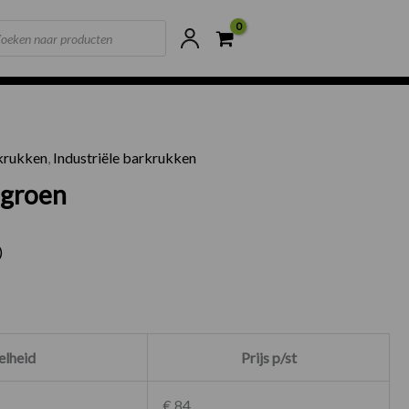
ts
ne voorraad
Scherpste prijzen van NL
krukken
,
Industriële barkrukken
Mike groen aantal
 groen
)
lheid
Prijs p/st
€ 84