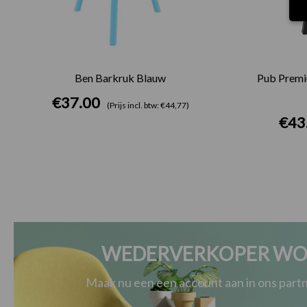
Ben Barkruk Blauw
Pub Premi
€
37.00
(Prijs incl. btw: €44,77)
€
43
WEDERVERKOPER WO
Maak nu een een account aan in ons par