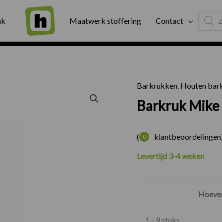
Produc
ng
Binnen twee werkdagen geleverd
Exter
ak
Maatwerk stoffering
Contact
search
Barkrukken
,
Houten bar
Barkruk 
Barkruk Mike
(
klantbeoordelingen
0
Levertijd 3-4 weken
Hoevee
1 - 9 stuks