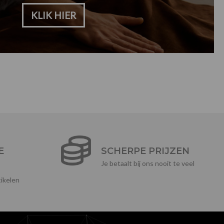
KLIK HIER
E
SCHERPE PRIJZEN
Je betaalt bij ons nooit te veel
ikelen