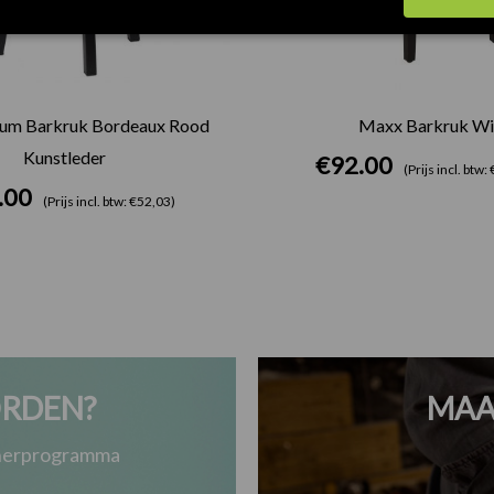
um Barkruk Bordeaux Rood
Maxx Barkruk Wi
Kunstleder
€
92.00
(Prijs incl. btw
.00
(Prijs incl. btw: €52,03)
RDEN?
MAA
tnerprogramma