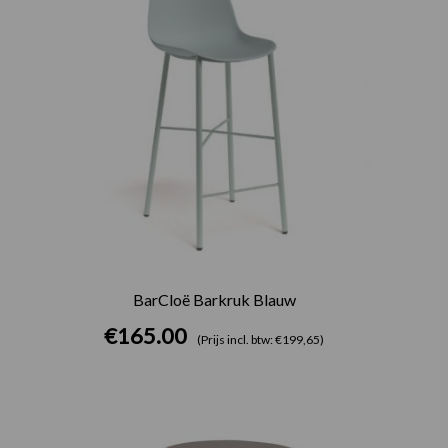
BarCloë Barkruk Blauw
€
165.00
(Prijs incl. btw: €199,65)