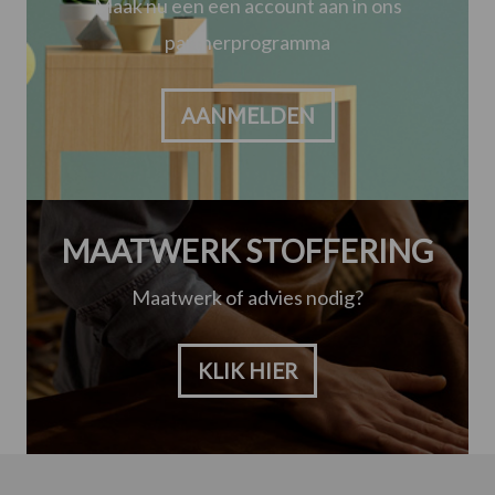
Maak nu een een account aan in ons
partnerprogramma
AANMELDEN
MAATWERK STOFFERING
Maatwerk of advies nodig?
KLIK HIER