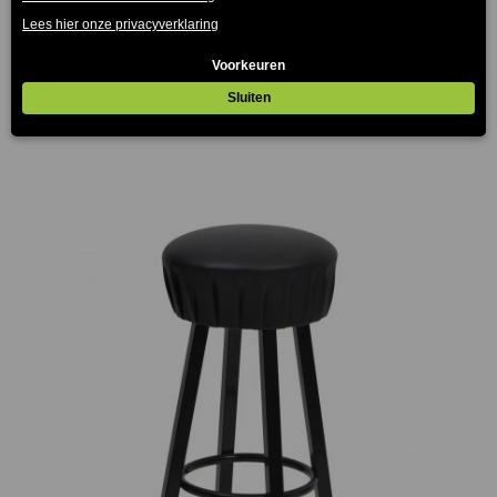
Set van 2 Calais Barkrukken Wit
€
81.00
(Prijs incl. btw: €98,01)
€
63.60
(Prijs incl. btw: €76,96)