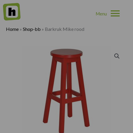
Hoo
Home
»
Shop-bb
»
Barkruk Mike rood