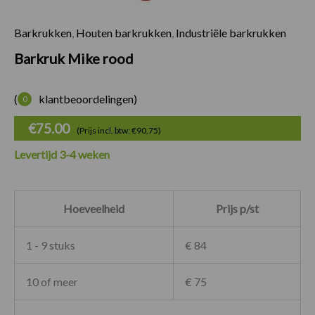
Barkrukken
,
Houten barkrukken
,
Industriële barkrukken
Barkruk Mike rood
Barkruk Mike rood
(
klantbeoordelingen)
0
€
75.00
(Prijs incl. btw: €90,75)
Levertijd 3-4 weken
Hoeveelheid
Prijs p/st
1 - 9 stuks
€ 84
10 of meer
€ 75