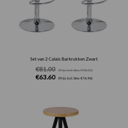
Set van 2 Calais Barkrukken Zwart
€
81.00
(Prijs incl. btw: €98,01)
€
63.60
(Prijs incl. btw: €76,96)