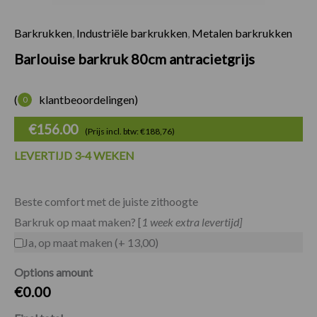
Barkrukken
,
Industriële barkrukken
,
Metalen barkrukken
Barlouise barkruk 8
Barlouise barkruk 80cm antracietgrijs
(
klantbeoordelingen)
0
€
156.00
(Prijs incl. btw: €188,76)
LEVERTIJD 3-4 WEKEN
Beste comfort met de juiste zithoogte
Barkruk op maat maken? [
1 week extra levertijd]
Ja, op maat maken (+ 13,00)
Options amount
€0.00