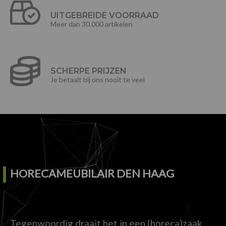
UITGEBREIDE VOORRAAD
Meer dan 30.000 artikelen
SCHERPE PRIJZEN
Je betaalt bij ons nooit te veel
HORECAMEUBILAIR DEN HAAG
Tegenwoordig draait het in een (horeca)zaak