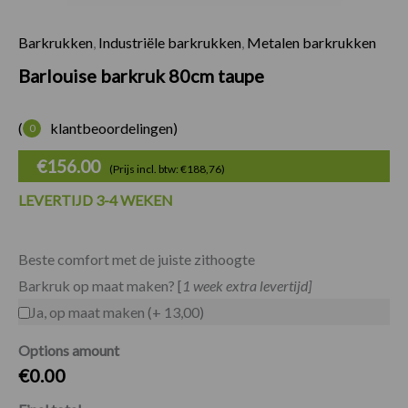
Barkrukken
,
Industriële barkrukken
,
Metalen barkrukken
Barlouise barkruk 
Barlouise barkruk 80cm taupe
(
klantbeoordelingen)
0
€
156.00
(Prijs incl. btw: €188,76)
LEVERTIJD 3-4 WEKEN
Beste comfort met de juiste zithoogte
Barkruk op maat maken? [
1 week extra levertijd]
Ja, op maat maken (+ 13,00)
Options amount
€0.00