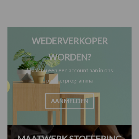
WEDERVERKOPER
WORDEN?
Maak nu een een account aan in ons
partnerprogramma
AANMELDEN
MAATWERK STOFFERING