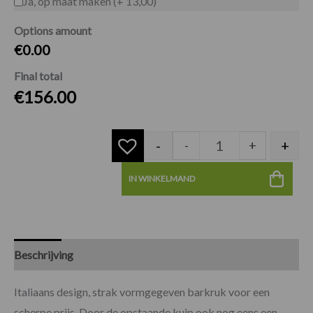
Ja, op maat maken (+ 13,00)
Options amount
€0.00
Final total
€
156.00
-
+
-
+
IN WINKELMAND
Beschrijving
Specificaties
Beoordelingen (0)
Italiaans design, strak vormgegeven barkruk voor een
scherpe prijs. Door de opstaande kuip ook nog eens een