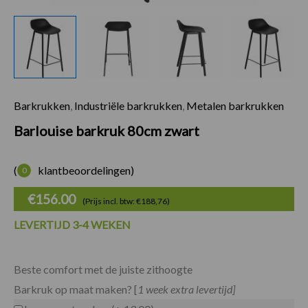
Barkrukken
,
Industriële barkrukken
,
Metalen barkrukken
Barlouise barkruk 
Barlouise barkruk 80cm zwart
(
klantbeoordelingen)
0
€
156.00
(Prijs incl. btw: €188,76)
LEVERTIJD 3-4 WEKEN
Beste comfort met de juiste zithoogte
Barkruk op maat maken? [
1 week extra levertijd]