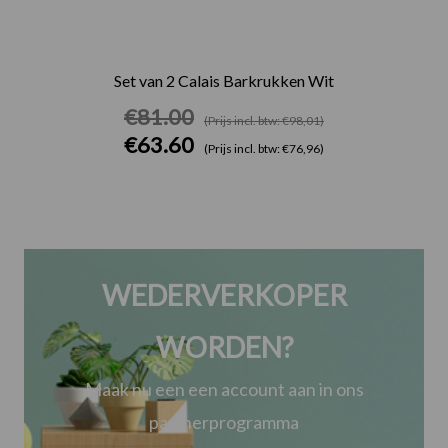
Set van 2 Calais Barkrukken Wit
€
81.00
(Prijs incl. btw: €98,01)
€
63.60
(Prijs incl. btw: €76,96)
WEDERVERKOPER
WORDEN?
Maak nu een een account aan in ons
partnerprogramma