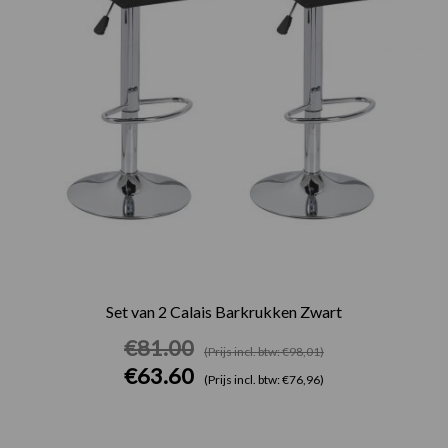
Set van 2 Calais Barkrukken Zwart
€
81.00
(Prijs incl. btw: €98,01)
€
63.60
(Prijs incl. btw: €76,96)