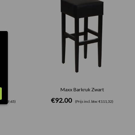
art
Maxx Barkruk Zwart
€
92.00
w: €199,65)
(Prijs incl. btw: €111,32)