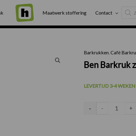
Produc
ng
Binnen twee werkdagen geleverd
Exter
ak
Maatwerk stoffering
Contact
search
Barkrukken
,
Café Barkr
Ben Bark
Ben Barkruk z
LEVERTIJD 3-4 WEKEN
-
-
+