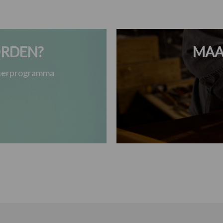
RDEN?
MAA
tnerprogramma