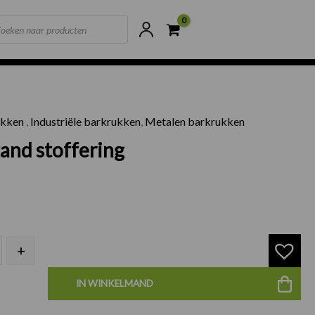
ts
ne voorraad
Scherpste prijzen van NL
ukken
,
Industriële barkrukken
,
Metalen barkrukken
ruk zand stoffering aantal
and stoffering
+
IN WINKELMAND