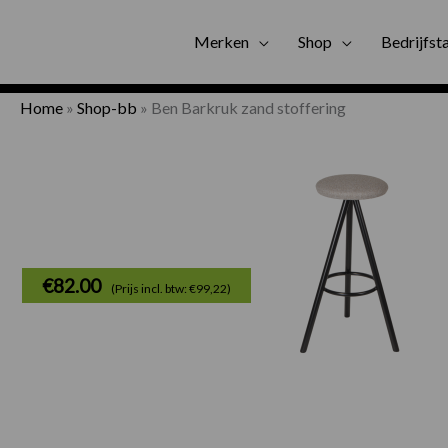
Gratis bezorgi
Merken
Shop
Bedrijfst
Home
»
Shop-bb
»
Ben Barkruk zand stoffering
€
82.00
(Prijs incl. btw: €99,22)