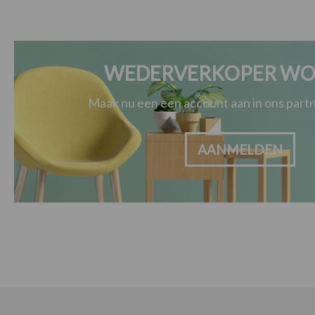
WEDERVERKOPER WO
Maak nu een een account aan in ons par
AANMELDEN