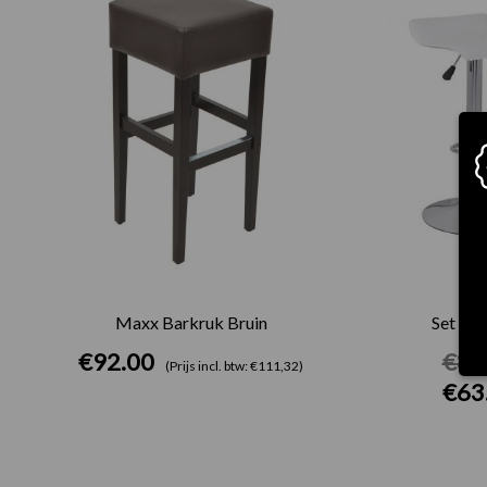
Maxx Barkruk Bruin
Set van
€
92.00
€
81
(Prijs incl. btw: €111,32)
€
63