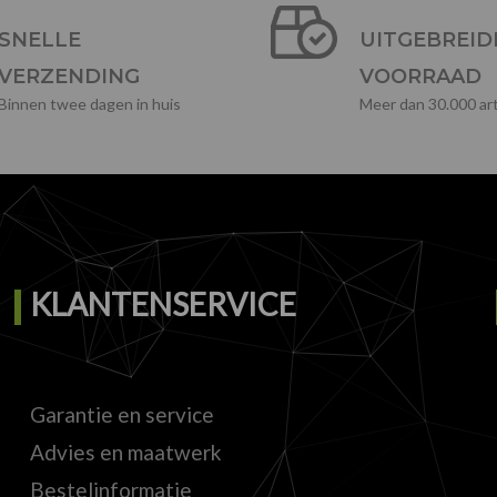
SNELLE
UITGEBREID
VERZENDING
VOORRAAD
Binnen twee dagen in huis
Meer dan 30.000 art
KLANTENSERVICE
Garantie en service
Advies en maatwerk
Bestelinformatie