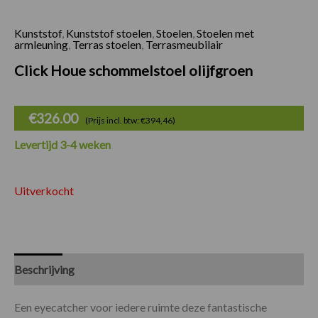
Kunststof
,
Kunststof stoelen
,
Stoelen
,
Stoelen met
armleuning
,
Terras stoelen
,
Terrasmeubilair
Click Houe schommelstoel olijfgroen
€
326.00
(Prijs incl. btw: €394,46)
Levertijd 3-4 weken
Uitverkocht
Beschrijving
Specificaties
Een eyecatcher voor iedere ruimte deze fantastische