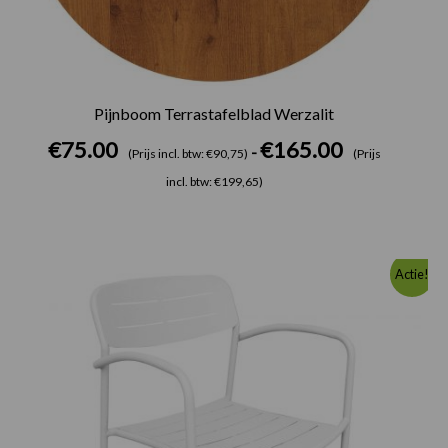
Pijnboom Terrastafelblad Werzalit
€
75.00
€
165.00
-
(Prijs incl. btw: €90,75)
(Prijs
incl. btw: €199,65)
Oorspronkelijke
Huidige
Actie!
prijs
prijs
was:
is:
€49.00.
€26.00.