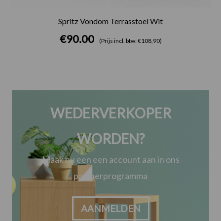
Spritz Vondom Terrasstoel Wit
€
90.00
(Prijs incl. btw: €108,90)
WEDERVERKOPER
WORDEN?
Maak nu een een account aan in ons
partnerprogramma
AANMELDEN