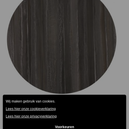
€165.00
Tempera Zilver Terrastafelblad Werzalit
€
75.00
€
165.00
-
(Prijs incl. btw: €90,75)
(Prijs
incl. btw: €199,65)