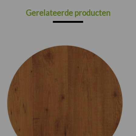
Gerelateerde producten
Prijsklasse:
€75.00
tot
€165.00