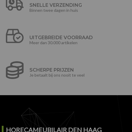
SNELLE VERZENDING
Binnen twee dagen in huis
UITGEBREIDE VOORRAAD
Meer dan 30.000 artikelen
SCHERPE PRIJZEN
Je betaalt bij ons nooit te veel
HORECAMEUBILAIR DEN HAAG