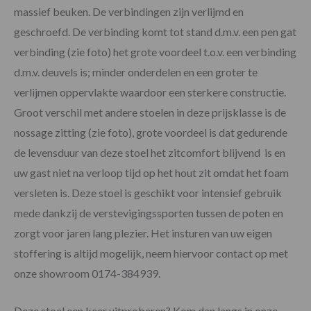
massief beuken. De verbindingen zijn verlijmd en
geschroefd. De verbinding komt tot stand d.m.v. een pen gat
verbinding (zie foto) het grote voordeel t.o.v. een verbinding
d.m.v. deuvels is; minder onderdelen en een groter te
verlijmen oppervlakte waardoor een sterkere constructie.
Groot verschil met andere stoelen in deze prijsklasse is de
nossage zitting (zie foto), grote voordeel is dat gedurende
de levensduur van deze stoel het zitcomfort blijvend is en
uw gast niet na verloop tijd op het hout zit omdat het foam
versleten is. Deze stoel is geschikt voor intensief gebruik
mede dankzij de verstevigingssporten tussen de poten en
zorgt voor jaren lang plezier. Het insturen van uw eigen
stoffering is altijd mogelijk, neem hiervoor contact op met
onze showroom 0174-384939.
Deze stoel een keer uitproberen? Kom dan langs in onze