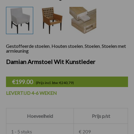
Gestoffeerde stoelen
,
Houten stoelen
,
Stoelen
,
Stoelen met
Damian Armstoel Wi
armleuning
Damian Armstoel Wit Kunstleder
€
199.00
(Prijs incl. btw: €240,79)
LEVERTIJD 4-6 WEKEN
Hoeveelheid
Prijs p/st
1 - 5 stuks
€ 209