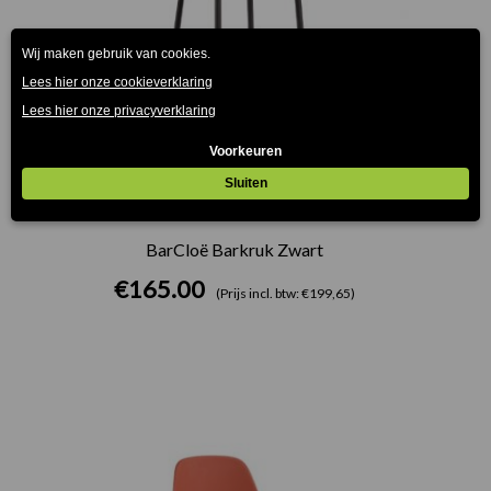
BarCloë Barkruk Zwart
€
165.00
(Prijs incl. btw: €199,65)