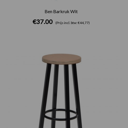
Ben Barkruk Wit
€
37.00
(Prijs incl. btw: €44,77)