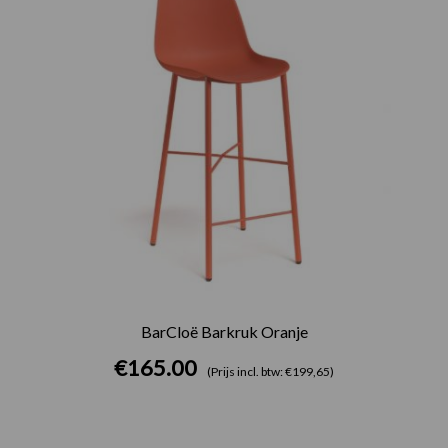
BarCloë Barkruk Oranje
€
165.00
(Prijs incl. btw: €199,65)