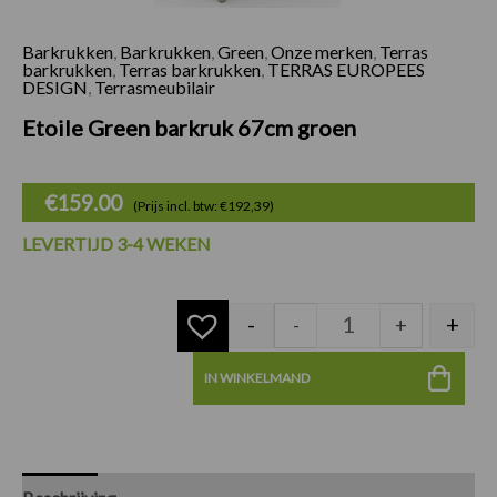
Barkrukken
,
Barkrukken
,
Green
,
Onze merken
,
Terras
Etoile Green barkr
barkrukken
,
Terras barkrukken
,
TERRAS EUROPEES
DESIGN
,
Terrasmeubilair
Etoile Green barkruk 67cm groen
€
159.00
(Prijs incl. btw: €192,39)
LEVERTIJD 3-4 WEKEN
-
+
-
+
IN WINKELMAND