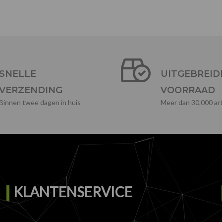
SNELLE
UITGEBREID
VERZENDING
VOORRAAD
Binnen twee dagen in huis
Meer dan 30.000 art
KLANTENSERVICE