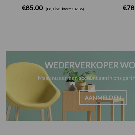
€
85.00
€
78
(Prijs incl. btw: €102,85)
WEDERVERKOPER WO
Maak nu een een account aan in ons par
AANMELDEN