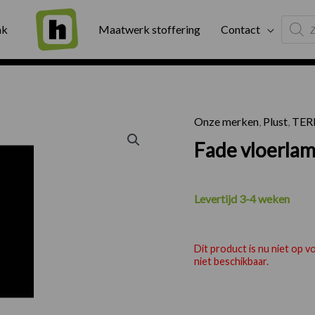
Produc
ng
Binnen twee werkdagen geleverd
Exter
ak
Maatwerk stoffering
Contact
search
Onze merken
,
Plust
,
TER
Fade vloerla
Levertijd 3-4 weken
Dit product is nu niet op 
niet beschikbaar.