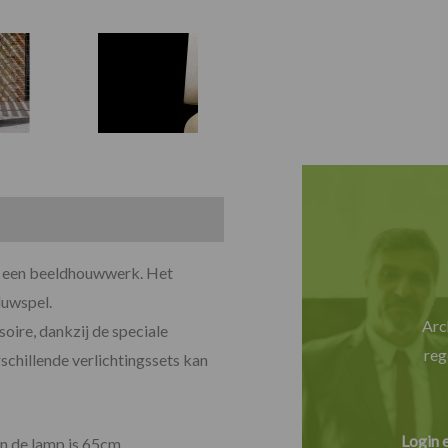
ls een beeldhouwwerk. Het
duwspel.
Arc
oire, dankzij de speciale
reg
schillende verlichtingssets kan
Login 
n de lamp is 65cm.