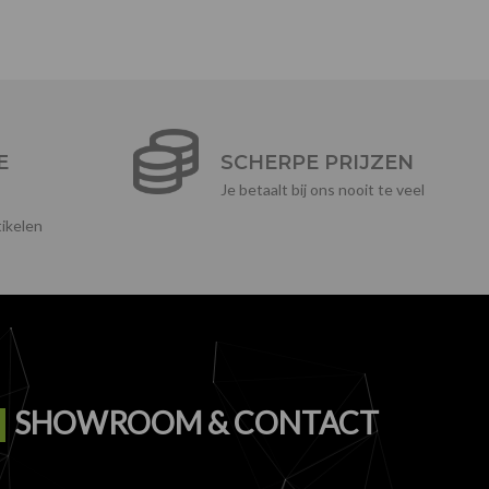
E
SCHERPE PRIJZEN
Je betaalt bij ons nooit te veel
ikelen
SHOWROOM & CONTACT