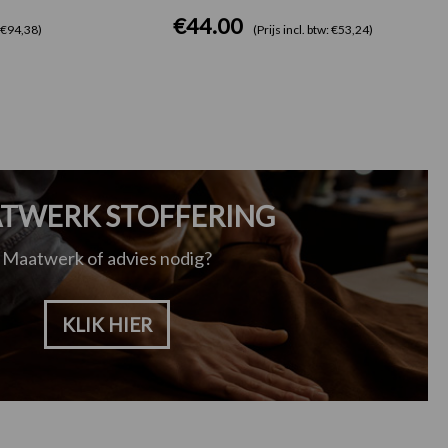
€
44.00
: €94,38)
(Prijs incl. btw: €53,24)
TWERK STOFFERING
Maatwerk of advies nodig?
KLIK HIER