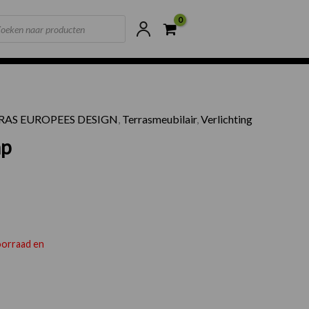
ts
ne voorraad
Scherpste prijzen van NL
RAS EUROPEES DESIGN
,
Terrasmeubilair
,
Verlichting
mp
voorraad en