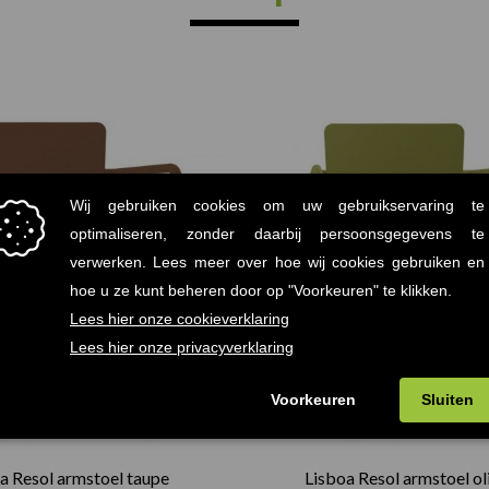
a Resol armstoel taupe
Lisboa Resol armstoel ol