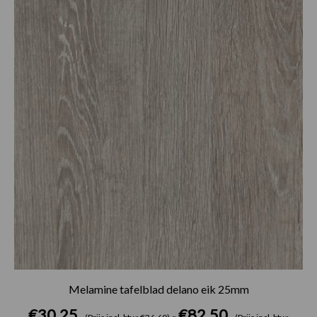
tot
€82.50
Melamine tafelblad delano eik 25mm
€
30.25
€
82.50
-