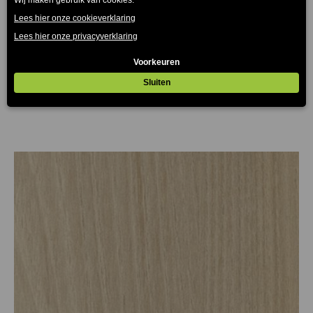
Melamine tafelblad scandic wood wit 25mm
€
30.25
€
82.50
-
(Prijs incl. btw: €36,60)
(Prijs incl.
btw: €99,83)
Prijsklasse:
€30.25
tot
€82.50