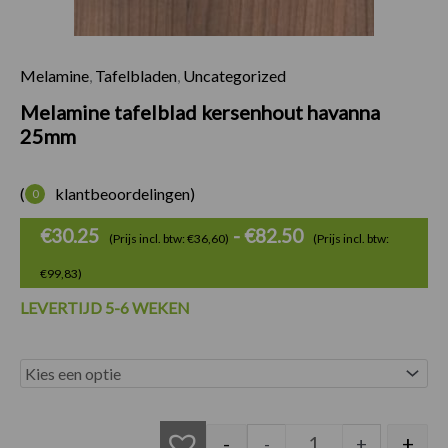
Melamine
,
Tafelbladen
,
Uncategorized
Prijsklasse:
Melamine tafelblad kersenhout havanna
€30.25
25mm
tot
€82.50
(
klantbeoordelingen)
0
€
30.25
-
€
82.50
(Prijs incl. btw: €36,60)
(Prijs incl. btw:
€99,83)
LEVERTIJD 5-6 WEKEN
Melamine tafelbla
-
+
-
+