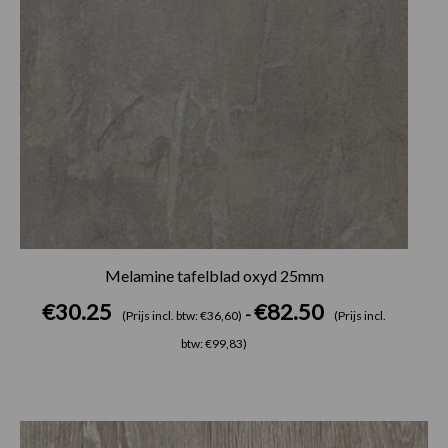
Melamine tafelblad oxyd 25mm
€
30.25
€
82.50
-
(Prijs incl. btw: €36,60)
(Prijs incl.
btw: €99,83)
Prijsklasse:
€30.25