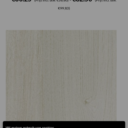
(Prijs incl. btw: €36,60)
(Prijs incl. btw:
€99,83)
Prijsklasse:
€30.25
tot
€82.50