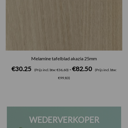
Melamine tafelblad akazia 25mm
€
30.25
€
82.50
-
(Prijs incl. btw: €36,60)
(Prijs incl. btw:
€99,83)
WEDERVERKOPER