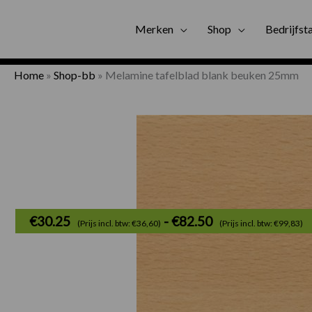
Gratis bezorgi
Merken
Shop
Bedrijfst
Home
»
Shop-bb
»
Melamine tafelblad blank beuken 25mm
P
€
30.25
-
€
82.50
(Prijs incl. btw: €36,60)
(Prijs incl. btw: €99,83)
€
t
€