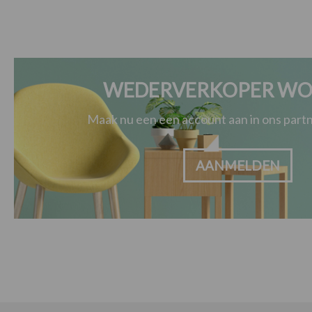
WEDERVERKOPER WO
Maak nu een een account aan in ons par
AANMELDEN