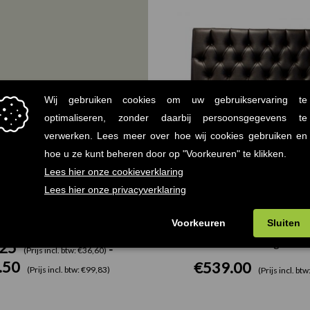
€30.25
tot
€82.50
ne tafelblad grijs 25mm
Restaurantbank gecapitonn
lang
.25
-
(Prijs incl. btw: €36,60)
.50
€
539.00
(Prijs incl. btw: €99,83)
(Prijs incl. bt