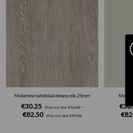
€30.25
tot
€82.50
Melamine tafelblad delano eik 25mm
Melami
€
30.25
€
30
-
(Prijs incl. btw: €36,60)
€
82.50
€
82
(Prijs incl. btw: €99,83)