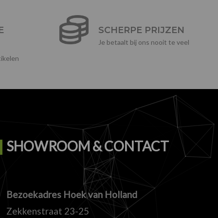
E
SCHERPE PRIJZEN
Je betaalt bij ons nooit te veel
ikelen
SHOWROOM & CONTACT
Bezoekadres Hoek van Holland
Zekkenstraat 23-25