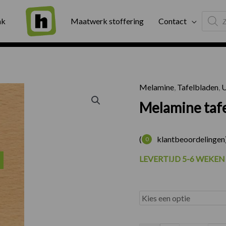
Produc
ng
Binnen twee werkdagen geleverd
Exter
ak
Maatwerk stoffering
Contact
search
Melamine
,
Tafelbladen
,
U
Melamine taf
(
klantbeoordelingen
0
rijsklasse:
LEVERTIJD 5-6 WEKEN
30.25
ot
82.50