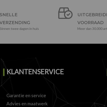
SNELLE
UITGEBREID
VERZENDING
VOORRAAD
Binnen twee dagen in huis
Meer dan 30.000 art
KLANTENSERVICE
Garantie en service
Advies en maatwerk