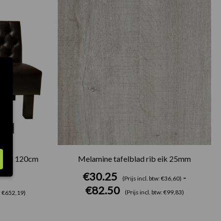
€30.25
tot
€82.50
eerd 120cm
Melamine tafelblad rib eik 25mm
€
30.25
-
(Prijs incl. btw: €36,60)
€
82.50
(Prijs incl. btw: €99,83)
w: €652,19)