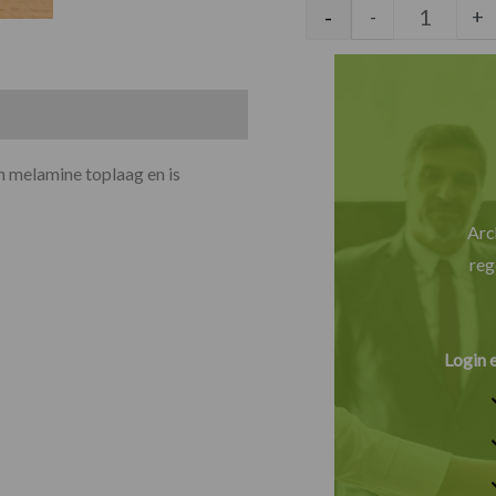
Melamine
-
-
+
n melamine toplaag en is
Arc
reg
Login 