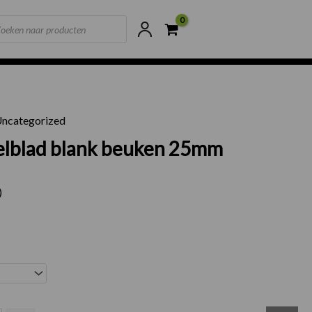
ts
ne voorraad
Scherpste prijzen van NL
ncategorized
elblad blank beuken 25mm
)