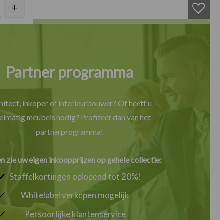
 tafelblad blank beuken 25mm aantal
+
IN WINKELMAND
Partner programma
hitect, inkoper of interieurbouwer? Of heeft u
elmatig meubels nodig? Profiteer dan van het
partnerprogramma!
en zie uw eigen inkoopprijzen op gehele collectie:
Staffelkortingen oplopend tot 20%!
Whitelabel verkopen mogelijk
Persoonlijke klantenservice