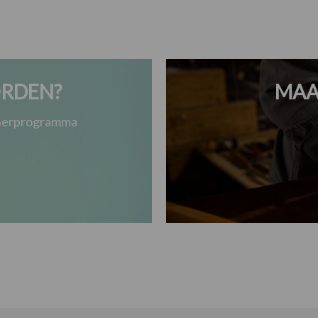
RDEN?
MAA
tnerprogramma